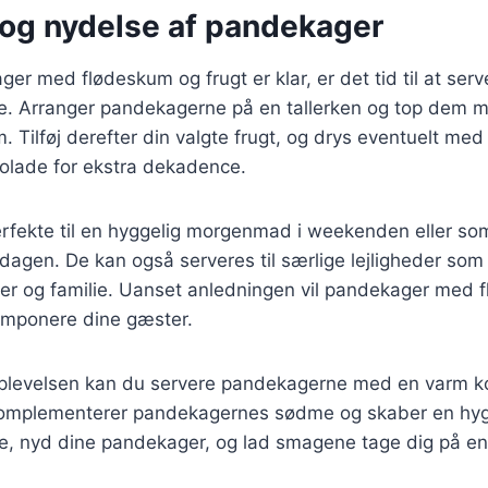
 og nydelse af pandekager
er med flødeskum og frugt er klar, er det tid til at se
. Arranger pandekagerne på en tallerken og top dem 
. Tilføj derefter din valgte frugt, og drys eventuelt med
kolade for ekstra dekadence.
rfekte til en hyggelig morgenmad i weekenden eller so
dagen. De kan også serveres til særlige lejligheder som
r og familie. Uanset anledningen vil pandekager med 
t imponere dine gæster.
oplevelsen kan du servere pandekagerne med en varm kop
komplementerer pandekagernes sødme og skaber en hyg
tte, nyd dine pandekager, og lad smagene tage dig på en 