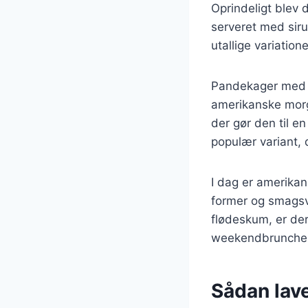
Oprindeligt blev
serveret med sirup
utallige variation
Pandekager med s
amerikanske morg
der gør den til 
populær variant, d
I dag er amerikan
former og smagsv
flødeskum, er der
weekendbruncher 
Sådan lav