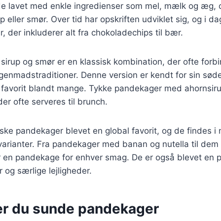
 de lavet med enkle ingredienser som mel, mælk og æg, 
 eller smør. Over tid har opskriften udviklet sig, og i da
er, der inkluderer alt fra chokoladechips til bær.
irup og smør er en klassisk kombination, der ofte for
enmadstraditioner. Denne version er kendt for sin søde
en favorit blandt mange. Tykke pandekager med ahornsir
er ofte serveres til brunch.
ske pandekager blevet en global favorit, og de findes i 
arianter. Fra pandekager med banan og nutella til de
 en pandekage for enhver smag. De er også blevet en po
og særlige lejligheder.
er du sunde pandekager