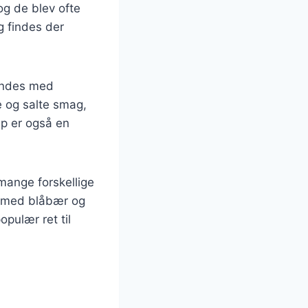
og de blev ofte
g findes der
bindes med
 og salte smag,
up er også en
mange forskellige
m med blåbær og
pulær ret til