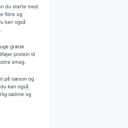
an du starte med
e fibre og
Du kan også
.
bruge græsk
øjer protein til
ekstra smag.
ret på sæson og
 du kan også
urlig sødme og