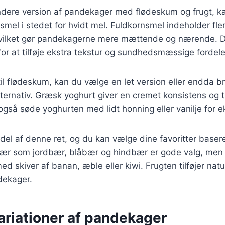
undere version af pandekager med flødeskum og frugt, k
smel i stedet for hvidt mel. Fuldkornsmel indeholder fler
hvilket gør pandekagerne mere mættende og nærende. 
or at tilføje ekstra tekstur og sundhedsmæssige fordele
il flødeskum, kan du vælge en let version eller endda 
ernativ. Græsk yoghurt giver en cremet konsistens og tilf
også søde yoghurten med lidt honning eller vanilje for 
g del af denne ret, og du kan vælge dine favoritter base
Bær som jordbær, blåbær og hindbær er gode valg, men
d skiver af banan, æble eller kiwi. Frugten tilføjer nat
ndekager.
ariationer af pandekager