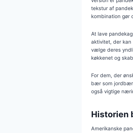
version er pande
tekstur af pande
kombination gør d
At lave pandekag
aktivitet, der ka
vælge deres yndli
køkkenet og skab
For dem, der øns
bær som jordbær, 
også vigtige næri
Historien
Amerikanske pande