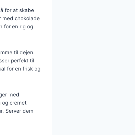
å for at skabe
er med chokolade
 for en rig og
omme til dejen.
er perfekt til
al for en frisk og
ager med
g og cremet
ur. Server dem