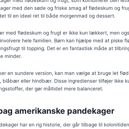
kager med flødeskum og frugt, som kombinerer den lette
kager med den søde og friske smag af flødeskum og fru
et til en ideel ret til både morgenmad og dessert.
er med flødeskum og frugt er ikke kun lækkert, men ogs
n involvere hele familien. Børn kan hjælpe med at piske f
ngsfrugt til topping. Det er en fantastisk måde at tilbri
e minder.
ker en sundere version, kan man vælge at bruge let flø
blåbær eller hindbær. Disse ingredienser tilføjer ikke
ngsstoffer, der gør måltidet mere balanceret.
 bag amerikanske pandekager
kager har en rig historie, der går tilbage til kolonitide