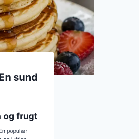
 En sund
 og frugt
 En populær