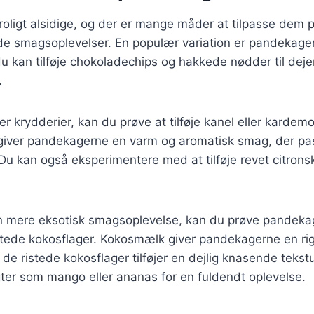
oligt alsidige, og der er mange måder at tilpasse dem p
 smagsoplevelser. En populær variation er pandekag
u kan tilføje chokoladechips og hakkede nødder til dejen
.
er krydderier, kan du prøve at tilføje kanel eller kardem
giver pandekagerne en varm og aromatisk smag, der pass
 Du kan også eksperimentere med at tilføje revet citronsk
n mere eksotisk smagsoplevelse, kan du prøve pandek
tede kokosflager. Kokosmælk giver pandekagerne en ri
de ristede kokosflager tilføjer en dejlig knasende tekst
ter som mango eller ananas for en fuldendt oplevelse.