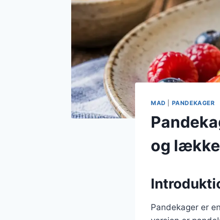
MAD
|
PANDEKAGER
Pandekag
og lække
Introdukt
Pandekager er en