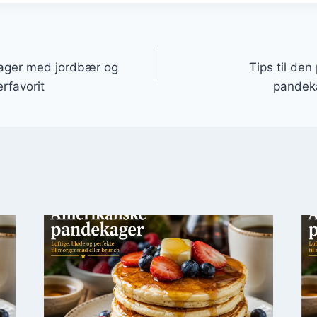
gation
ager med jordbær og
Tips til de
rfavorit
pandeka