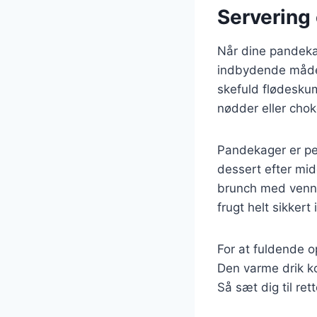
Servering
Når dine pandekag
indbydende måde
skefuld flødeskum
nødder eller cho
Pandekager er pe
dessert efter mid
brunch med venne
frugt helt sikker
For at fuldende 
Den varme drik 
Så sæt dig til re