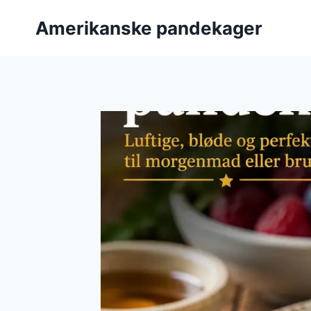
Fortsæt
Amerikanske pandekager
til
indhold