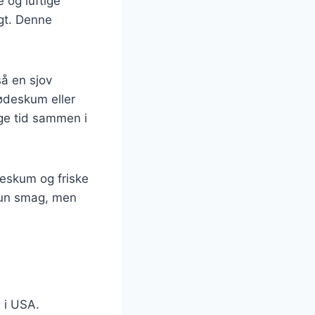
 og luftige
gt. Denne
å en sjov
lødeskum eller
nge tid sammen i
deskum og friske
 kun smag, men
n i USA.