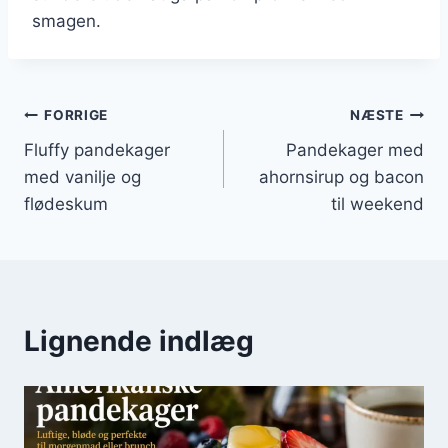
smagen.
Indlægsnavigation
FORRIGE
NÆSTE
Fluffy pandekager
Pandekager med
med vanilje og
ahornsirup og bacon
flødeskum
til weekend
Lignende indlæg