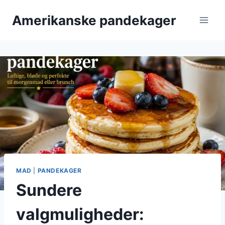
Fortsæt
Amerikanske pandekager
til
indhold
MAD
|
PANDEKAGER
Sundere
valgmuligheder: