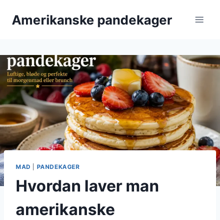
Fortsæt
Amerikanske pandekager
til
indhold
MAD
|
PANDEKAGER
Hvordan laver man
amerikanske