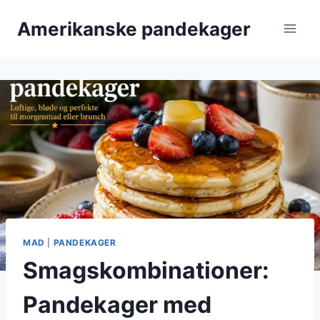
Fortsæt
Amerikanske pandekager
til
indhold
MAD
|
PANDEKAGER
Smagskombinationer:
Pandekager med