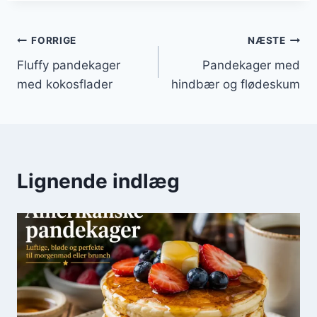
Indlægsnavigation
FORRIGE
NÆSTE
Fluffy pandekager
Pandekager med
med kokosflader
hindbær og flødeskum
Lignende indlæg