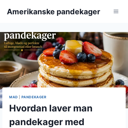
Fortsæt
Amerikanske pandekager
til
indhold
MAD
|
PANDEKAGER
Hvordan laver man
pandekager med