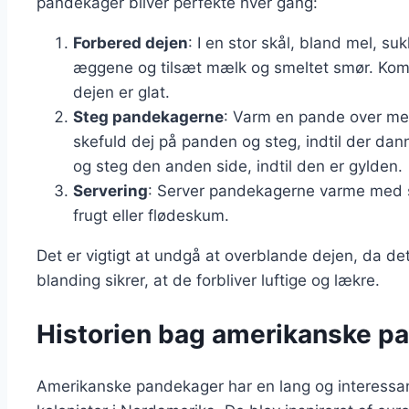
pandekager bliver perfekte hver gang:
Forbered dejen
: I en stor skål, bland mel, su
æggene og tilsæt mælk og smeltet smør. Kombin
dejen er glat.
Steg pandekagerne
: Varm en pande over me
skefuld dej på panden og steg, indtil der d
og steg den anden side, indtil den er gylden.
Servering
: Server pandekagerne varme med sm
frugt eller flødeskum.
Det er vigtigt at undgå at overblande dejen, da d
blanding sikrer, at de forbliver luftige og lækre.
Historien bag amerikanske p
Amerikanske pandekager har en lang og interessant h