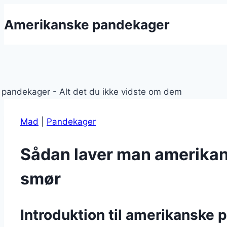
Fortsæt
Amerikanske pandekager
til
indhold
Mad
|
Pandekager
Sådan laver man amerika
smør
Introduktion til amerikanske