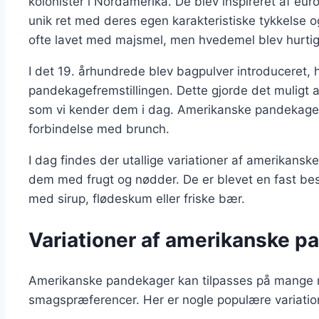
kolonister i Nordamerika. De blev inspireret af eur
unik ret med deres egen karakteristiske tykkelse
ofte lavet med majsmel, men hvedemel blev hurtig
I det 19. århundrede blev bagpulver introduceret, h
pandekagefremstillingen. Dette gjorde det muligt a
som vi kender dem i dag. Amerikanske pandekager
forbindelse med brunch.
I dag findes der utallige variationer af amerikans
dem med frugt og nødder. De er blevet en fast bes
med sirup, flødeskum eller friske bær.
Variationer af amerikanske p
Amerikanske pandekager kan tilpasses på mange må
smagspræferencer. Her er nogle populære variatio