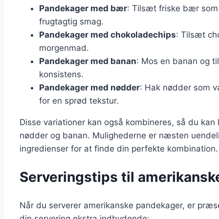
Pandekager med bær
: Tilsæt friske bær som
frugtagtig smag.
Pandekager med chokoladechips
: Tilsæt c
morgenmad.
Pandekager med banan
: Mos en banan og ti
konsistens.
Pandekager med nødder
: Hak nødder som va
for en sprød tekstur.
Disse variationer kan også kombineres, så du kan
nødder og banan. Mulighederne er næsten uendeli
ingredienser for at finde din perfekte kombination.
Serveringstips til amerikan
Når du serverer amerikanske pandekager, er præsent
din servering ekstra indbydende: