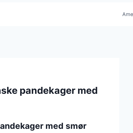
Ame
nske pandekager med
 pandekager med smør