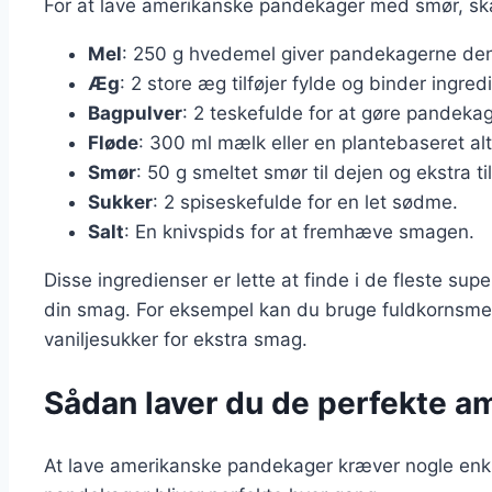
For at lave amerikanske pandekager med smør, ska
Mel
: 250 g hvedemel giver pandekagerne den 
Æg
: 2 store æg tilføjer fylde og binder ingr
Bagpulver
: 2 teskefulde for at gøre pandekag
Fløde
: 300 ml mælk eller en plantebaseret alt
Smør
: 50 g smeltet smør til dejen og ekstra ti
Sukker
: 2 spiseskefulde for en let sødme.
Salt
: En knivspids for at fremhæve smagen.
Disse ingredienser er lette at finde i de fleste su
din smag. For eksempel kan du bruge fuldkornsmel 
vaniljesukker for ekstra smag.
Sådan laver du de perfekte 
At lave amerikanske pandekager kræver nogle enkle t