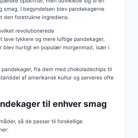
opæiske opskrifter, men udviklede sig til en
 og smag. I begyndelsen blev pandekagerne
t den foretrukne ingrediens.
vilket revolutionerede
t lave tykkere og mere luftige pandekager,
 blev hurtigt en populær morgenmad, især i
ke pandekager, fra dem med chokoladechips til
tanddel af amerikansk kultur og serveres ofte
andekager til enhver smag
der, så de passer til forskellige
ner: