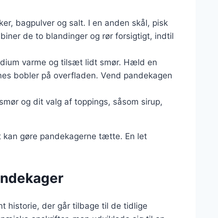
kker, bagpulver og salt. I en anden skål, pisk
er de to blandinger og rør forsigtigt, indtil
dium varme og tilsæt lidt smør. Hæld en
annes bobler på overfladen. Vend pandekagen
ør og dit valg af toppings, såsom sirup,
et kan gøre pandekagerne tætte. En let
andekager
istorie, der går tilbage til de tidlige