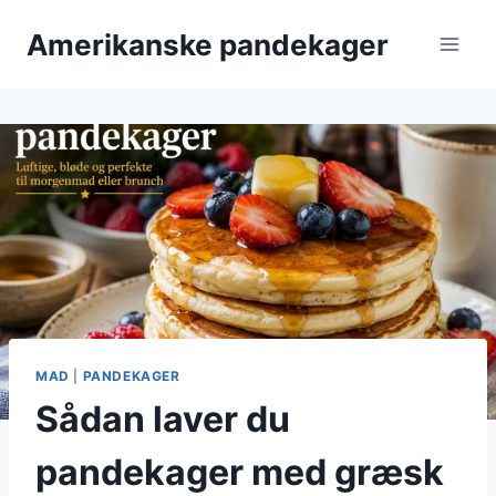
Fortsæt
Amerikanske pandekager
til
indhold
MAD
|
PANDEKAGER
Sådan laver du
pandekager med græsk