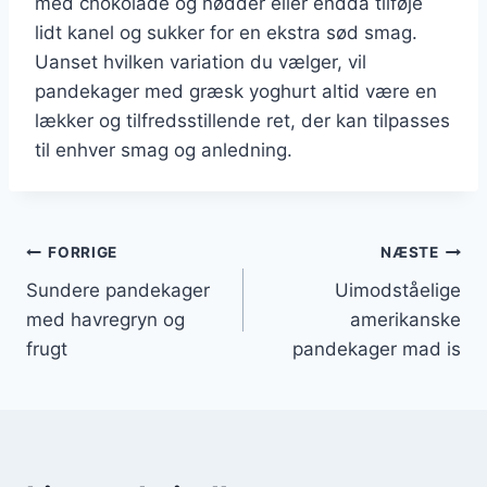
med chokolade og nødder eller endda tilføje
lidt kanel og sukker for en ekstra sød smag.
Uanset hvilken variation du vælger, vil
pandekager med græsk yoghurt altid være en
lækker og tilfredsstillende ret, der kan tilpasses
til enhver smag og anledning.
Indlægsnavigation
FORRIGE
NÆSTE
Sundere pandekager
Uimodståelige
med havregryn og
amerikanske
frugt
pandekager mad is