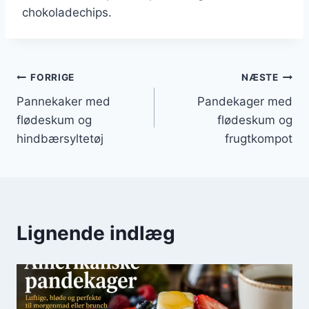
chokoladechips.
Indlægsnavigation
FORRIGE
NÆSTE
Pannekaker med
Pandekager med
flødeskum og
flødeskum og
hindbærsyltetøj
frugtkompot
Lignende indlæg