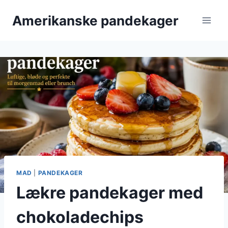
Fortsæt
Amerikanske pandekager
til
indhold
MAD
|
PANDEKAGER
Lækre pandekager med
chokoladechips