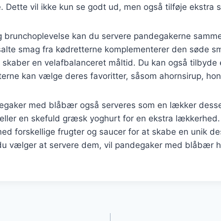
Dette vil ikke kun se godt ud, men også tilføje ekstra 
dig brunchoplevelse kan du servere pandegakerne sam
n salte smag fra kødretterne komplementerer den søde s
skaber en velafbalanceret måltid. Du kan også tilbyde
erne kan vælge deres favoritter, såsom ahornsirup, honni
egaker med blåbær også serveres som en lækker desser
is eller en skefuld græsk yoghurt for en ekstra lækkerhed
d forskellige frugter og saucer for at skabe en unik de
u vælger at servere dem, vil pandegaker med blåbær he
gation