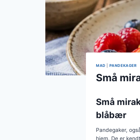
MAD
|
PANDEKAGER
Små mira
Små mirakl
blåbær
Pandegaker, også
hjem. De er kendt