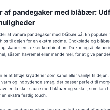
er af pandegaker med blåbær: Ud
muligheder
er at variere pandegaker med blåbær på. En populær m
echips til dejen for en ekstra sødme. Chokolade og blåb
 og skaber en lækker kombination. Du kan også eksper
 mel, såsom havremel eller mandelmel, for at give pand
 er at tilføje krydderier som kanel eller vanilje til dejen
varm og indbydende smag, der passer perfekt til mor
 lave en lækker sauce med blåbær og sukker, som kan 
en ekstra festlig touch.
ker en sundere version, kan du erstatte noget af mælk