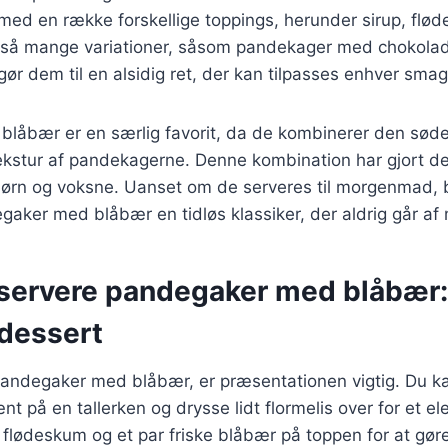
med en række forskellige toppings, herunder sirup, flød
gså mange variationer, såsom pandekager med chokola
gør dem til en alsidig ret, der kan tilpasses enhver smag
låbær er en særlig favorit, da de kombinerer den sød
kstur af pandekagerne. Denne kombination har gjort de
børn og voksne. Uanset om de serveres til morgenmad, b
gaker med blåbær en tidløs klassiker, der aldrig går af
t servere pandegaker med blåbær:
 dessert
pandegaker med blåbær, er præsentationen vigtig. Du k
 på en tallerken og drysse lidt flormelis over for et e
 flødeskum og et par friske blåbær på toppen for at gør