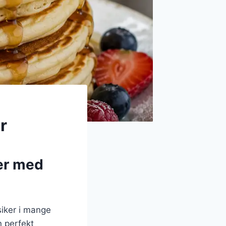
r
ker med
iker i mange
n perfekt