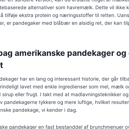
ntebaserede alternativer som havremælk. Dette vil ikke
tilføje ekstra protein og næringsstoffer til retten. Uans
er, er pandegaker med blåbær en alsidig ret, der kan ti
 bag amerikanske pandekager og
t
kager har en lang og interessant historie, der går tilbag
rindeligt lavet med enkle ingredienser som mel, mælk o
 sirup eller frugt. I takt med at madlavningsteknikker og
ev pandekagerne tykkere og mere luftige, hvilket resulte
anske pandekage, vi kender i dag.
nske pandekager en fast bestanddel af brunchmenuer ov