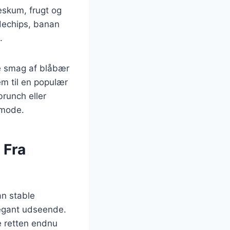
eskum, frugt og
dechips, banan
.
e smag af blåbær
m til en populær
runch eller
 mode.
 Fra
an stable
legant udseende.
e retten endnu