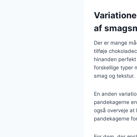
Variation
af smags
Der er mange måd
tilføje chokolad
hinanden perfekt
forskellige typer
smag og tekstur.
En anden variation
pandekagerne en 
også overveje at
pandekagerne for 
For dem, der øns