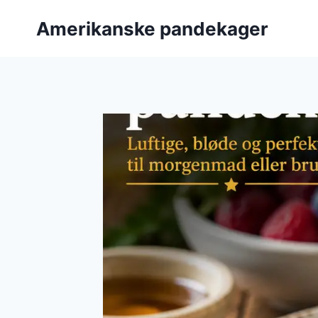
Fortsæt
Amerikanske pandekager
til
indhold