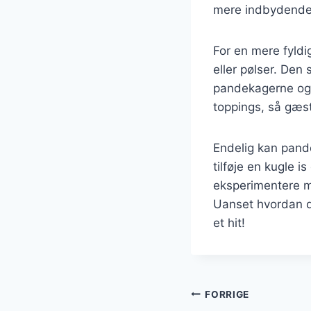
mere indbydende. 
For en mere fyl
eller pølser. De
pandekagerne og 
toppings, så gæst
Endelig kan pand
tilføje en kugle 
eksperimentere me
Uanset hvordan d
et hit!
Indlægsnavi
FORRIGE