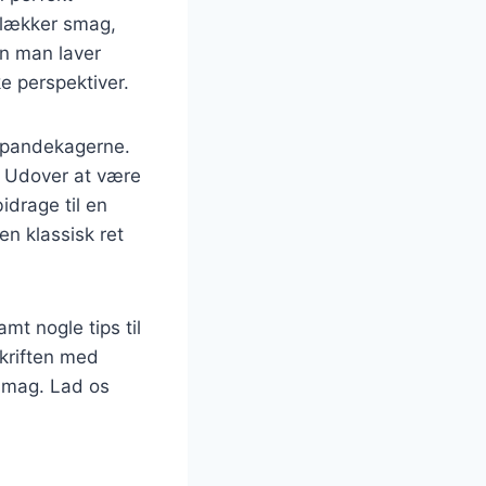
 lækker smag,
an man laver
e perspektiver.
l pandekagerne.
t. Udover at være
idrage til en
n klassisk ret
mt nogle tips til
skriften med
 smag. Lad os