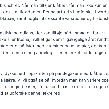
runchret. Når man tilføjer blåbær, får man ikke kun en
dosis antioxidanter. Denne artikel vil udforske, hvord
åbær, samt nogle interessante variationer og historisk
astisk ingrediens, der kan tilføje både smag og farve ti
ske eller frosne, hvilket gør dem tilgængelige året rund
låbær også fyldt med vitaminer og mineraler, der kan b
ludere dem i dine pandekager er en enkel måde at gøre e
il vi dykke ned i opskriften på pandegaker med blåbær, sa
a lækre. Vi vil også se på, hvordan man kan variere op
ngs og ingredienser, så du kan tilpasse dem til din egen
 at udforske denne lækre ret!