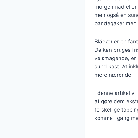
morgenmad eller b
men også en sund 
pandegaker med bl
Blåbær er en fant
De kan bruges fri
velsmagende, er b
sund kost. At ink
mere nærende.
I denne artikel v
at gøre dem ekstr
forskellige toppi
komme i gang med