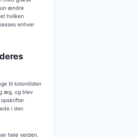
 kun ændre
et hvilken
lpasses enhver
 deres
e til kolonitiden
g æg, og blev
 opskrifter
rede i den
er hele verden.