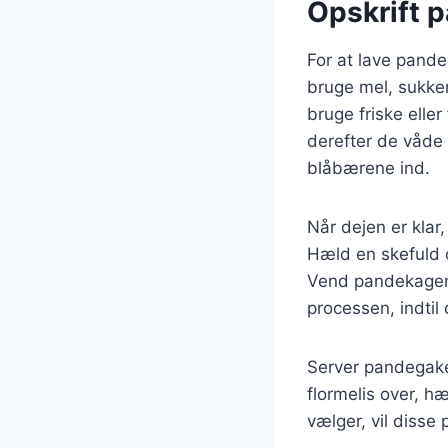
Opskrift p
For at lave pand
bruge mel, sukker
bruge friske eller
derefter de våde i
blåbærene ind.
Når dejen er kla
Hæld en skefuld d
Vend pandekagen 
processen, indtil
Server pandegake
flormelis over, h
vælger, vil disse