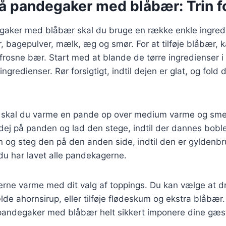
å pandegaker med blåbær: Trin fo
egaker med blåbær skal du bruge en række enkle ingredi
, bagepulver, mælk, æg og smør. For at tilføje blåbær, 
 frosne bær. Start med at blande de tørre ingredienser i 
ngredienser. Rør forsigtigt, indtil dejen er glat, og fold 
r, skal du varme en pande op over medium varme og smel
ej på panden og lad den stege, indtil der dannes boble
og steg den på den anden side, indtil den er gyldenb
 du har lavet alle pandekagerne.
rne varme med dit valg af toppings. Du kan vælge at dr
ælde ahornsirup, eller tilføje flødeskum og ekstra blåbæ
 pandegaker med blåbær helt sikkert imponere dine gæst