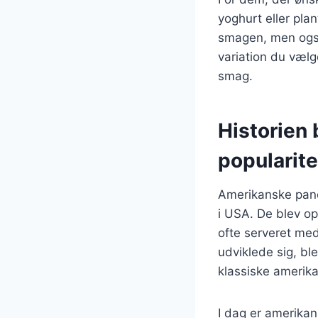
yoghurt eller pla
smagen, men også 
variation du vælg
smag.
Historien
popularite
Amerikanske pande
i USA. De blev op
ofte serveret med
udviklede sig, bl
klassiske amerik
I dag er amerika