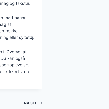
smag og tekstur.
men med bacon
mag af
 en række
ng eller syltetøj.
t. Overvej at
. Du kan også
ssertoplevelse.
lt sikkert være
NÆSTE