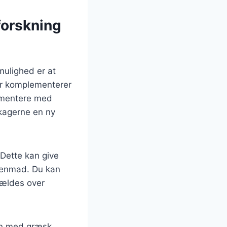
forskning
ulighed er at
ær komplementerer
imentere med
ekagerne en ny
. Dette kan give
genmad. Du kan
hældes over
en med græsk