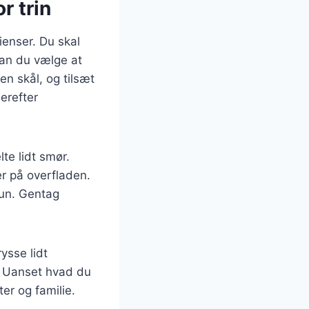
r trin
enser. Du skal
kan du vælge at
en skål, og tilsæt
derefter
te lidt smør.
r på overfladen.
run. Gentag
ysse lidt
r. Uanset hvad du
er og familie.