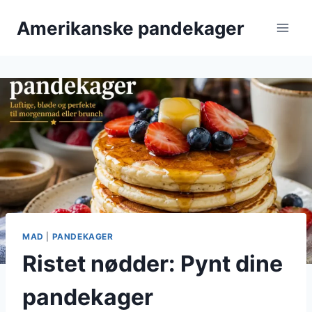
Fortsæt
Amerikanske pandekager
til
indhold
MAD
|
PANDEKAGER
Ristet nødder: Pynt dine
pandekager