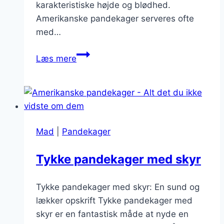
karakteristiske højde og blødhed.
Amerikanske pandekager serveres ofte
med…
Amerikanske
Læs mere
pandekager
opskrift
med
æg
Mad
|
Pandekager
Tykke pandekager med skyr
Tykke pandekager med skyr: En sund og
lækker opskrift Tykke pandekager med
skyr er en fantastisk måde at nyde en