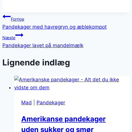
Indlægsnavigation
Forrige
Pandekager med havregryn og æblekompot
Næste
Pandekager lavet på mandelmælk
Lignende indlæg
Mad
|
Pandekager
Amerikanse pandekager
uden sukker og smør