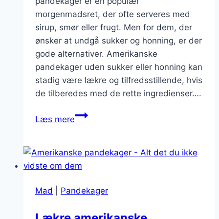
pandekager er en populær
morgenmadsret, der ofte serveres med
sirup, smør eller frugt. Men for dem, der
ønsker at undgå sukker og honning, er der
gode alternativer. Amerikanske
pandekager uden sukker eller honning kan
stadig være lækre og tilfredsstillende, hvis
de tilberedes med de rette ingredienser….
Amerikanske
Læs mere
pandekager
uden
sukker
eller
honning
Mad
|
Pandekager
Lækre amerikanske