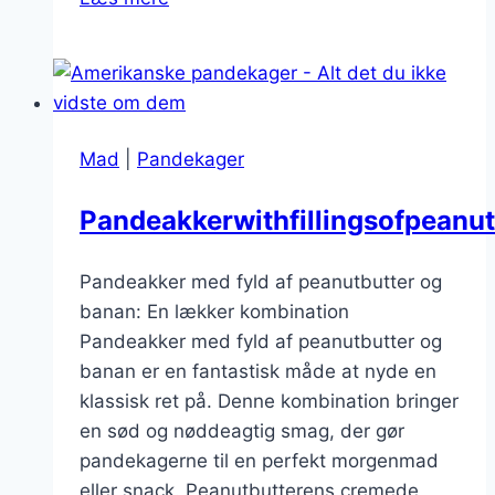
pandekager
med
vanilje
og
is
Mad
|
Pandekager
Pandeakkerwithfillingsofpeanu
Pandeakker med fyld af peanutbutter og
banan: En lækker kombination
Pandeakker med fyld af peanutbutter og
banan er en fantastisk måde at nyde en
klassisk ret på. Denne kombination bringer
en sød og nøddeagtig smag, der gør
pandekagerne til en perfekt morgenmad
eller snack. Peanutbutterens cremede