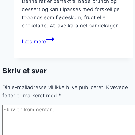
Denne ret er perfekt til både brunch og
dessert og kan tilpasses med forskellige
toppings som flødeskum, frugt eller
chokolade. At lave karamel pandekager…
Karamel
Læs mere
pandekager
med
flødeskum
Skriv et svar
Din e-mailadresse vil ikke blive publiceret.
Krævede
felter er markeret med
*