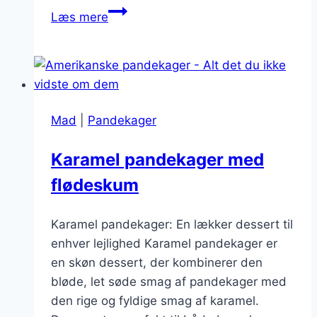
Pandekager
Læs mere
med
fløde
og
chokoladechips
Mad
|
Pandekager
Karamel pandekager med
flødeskum
Karamel pandekager: En lækker dessert til
enhver lejlighed Karamel pandekager er
en skøn dessert, der kombinerer den
bløde, let søde smag af pandekager med
den rige og fyldige smag af karamel.