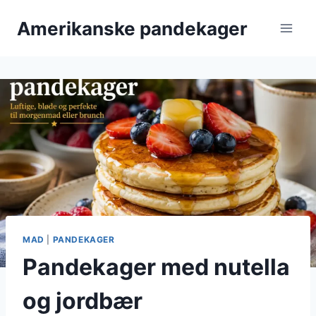
Fortsæt
Amerikanske pandekager
til
indhold
MAD
|
PANDEKAGER
Pandekager med nutella
og jordbær