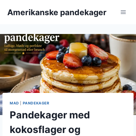
Fortsæt
Amerikanske pandekager
til
indhold
MAD
|
PANDEKAGER
Pandekager med
kokosflager og