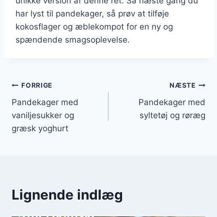
unikke version af denne ret. Så næste gang du
har lyst til pandekager, så prøv at tilføje
kokosflager og æblekompot for en ny og
spændende smagsoplevelse.
Indlægsnavigation
FORRIGE
NÆSTE
Pandekager med
Pandekager med
vaniljesukker og
syltetøj og røræg
græsk yoghurt
Lignende indlæg