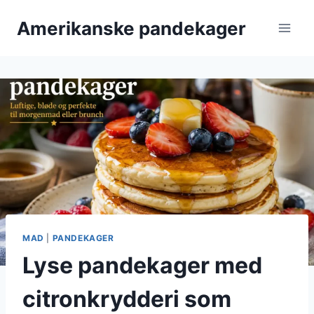
Fortsæt
Amerikanske pandekager
til
indhold
MAD
|
PANDEKAGER
Lyse pandekager med
citronkrydderi som