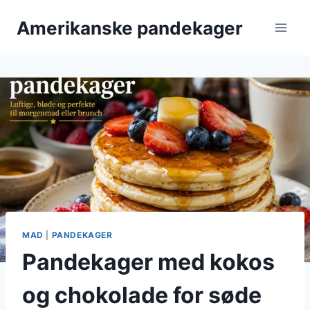
Fortsæt
Amerikanske pandekager
til
indhold
MAD
|
PANDEKAGER
Pandekager med kokos
og chokolade for søde