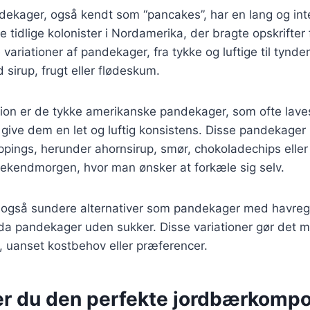
ekager, også kendt som “pancakes”, har en lang og inte
 tidlige kolonister i Nordamerika, der bragte opskrifter 
variationer af pandekager, fra tykke og luftige til tynder
 sirup, frugt eller flødeskum.
tion er de tykke amerikanske pandekager, som ofte lav
 give dem en let og luftig konsistens. Disse pandekager
ings, herunder ahornsirup, smør, chokoladechips eller 
eekendmorgen, hvor man ønsker at forkæle sig selv.
 også sundere alternativer som pandekager med havreg
da pandekager uden sukker. Disse variationer gør det mul
 uanset kostbehov eller præferencer.
er du den perfekte jordbærkompot