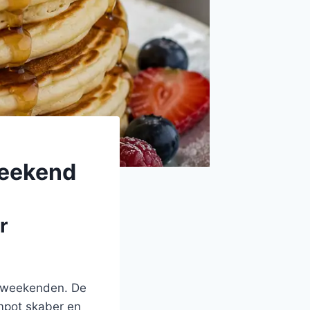
weekend
r
 i weekenden. De
mpot skaber en