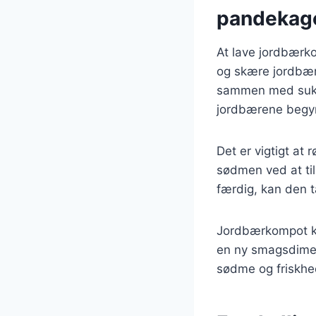
pandekag
At lave jordbærko
og skære jordbær 
sammen med sukke
jordbærene begynd
Det er vigtigt at
sødmen ved at til
færdig, kan den t
Jordbærkompot ka
en ny smagsdimens
sødme og friskhed