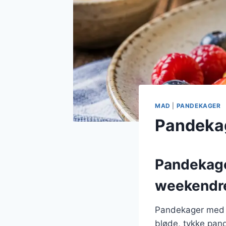
MAD
|
PANDEKAGER
Pandekag
Pandekage
weekendr
Pandekager med j
bløde, tykke pan