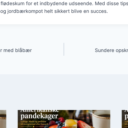
 flødeskum for et indbydende udseende. Med disse tips 
g jordbærkompot helt sikkert blive en succes.
gation
er med blåbær
Sundere opskr