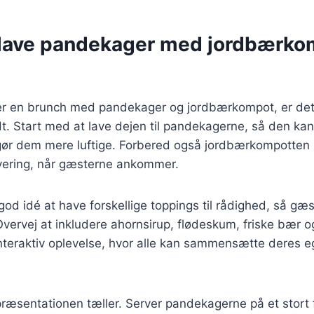
t lave pandekager med jordbærkom
r en brunch med pandekager og jordbærkompot, er det v
t. Start med at lave dejen til pandekagerne, så den kan h
 gør dem mere luftige. Forbered også jordbærkompotten 
ervering, når gæsterne ankommer.
od idé at have forskellige toppings til rådighed, så g
 Overvej at inkludere ahornsirup, flødeskum, friske bær 
interaktiv oplevelse, hvor alle kan sammensætte deres 
præsentationen tæller. Server pandekagerne på et stort