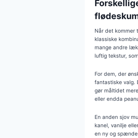
Forskellig
flødesku
Når det kommer t
klassiske kombina
mange andre lækre
luftig tekstur, 
For dem, der ønsk
fantastiske valg.
gør måltidet mer
eller endda peanu
En anden sjov mu
kanel, vanilje el
en ny og spænden