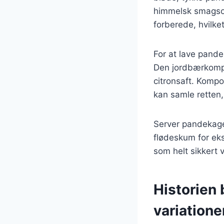
himmelsk smagsop
forberede, hvilke
For at lave pand
Den jordbærkompot
citronsaft. Kompo
kan samle retten, 
Server pandekage
flødeskum for eks
som helt sikkert v
Historien
variatione