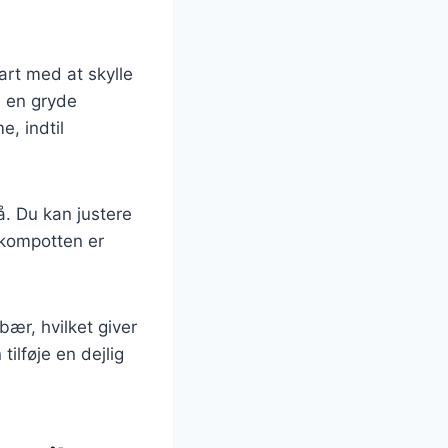
art med at skylle
i en gryde
, indtil
å. Du kan justere
 kompotten er
ær, hvilket giver
ilføje en dejlig