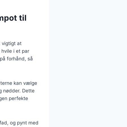
pot til
igtigt at
vile i et par
på forhånd, så
æsterne kan vælge
og nødder. Dette
egen perfekte
 fad, og pynt med