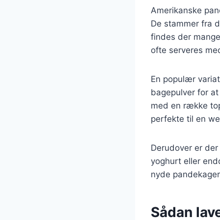
Amerikanske pand
De stammer fra de
findes der mange 
ofte serveres med
En populær varia
bagepulver for at
med en række topp
perfekte til en w
Derudover er der
yoghurt eller end
nyde pandekager,
Sådan lav