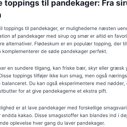
e toppings til pandekager: Fra siru
m
il toppings til pandekager, er mulighederne næsten uen
tion af pandekager med sirup og smør er altid en favori
 alternativer. Flødeskum er en populær topping, der tilf
som komplementerer de søde pandekager perfekt.
er en sundere tilgang, kan friske bær, skyr eller græsk
 Disse toppings tilføjer ikke kun smag, men også næringss
e balanceret. Du kan også eksperimentere med nødder,
tbutter for at give pandekagerne et ekstra pift.
lighed er at lave pandekager med forskellige smagsvar
ler endda kakao. Disse smagsstoffer kan blandes ind i dej
de oplevelse hver gang du laver pandekager.