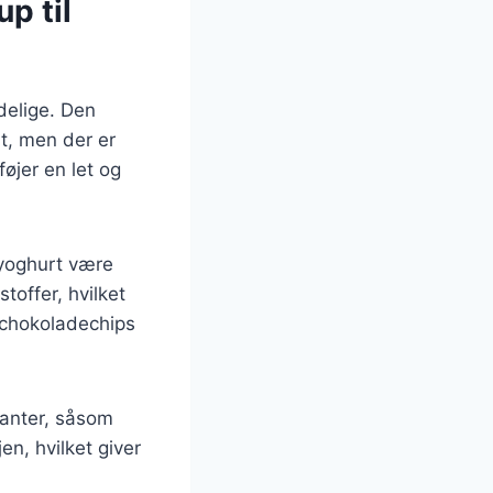
p til
delige. Den
t, men der er
øjer en let og
 yoghurt være
toffer, hvilket
 chokoladechips
ianter, såsom
en, hvilket giver