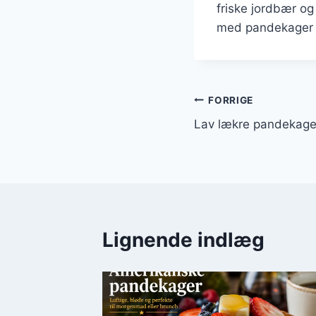
friske jordbær og
med pandekager o
Indlægsnavi
FORRIGE
Lav lækre pandekag
Lignende indlæg