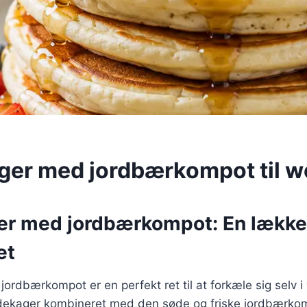
er med jordbærkompot til 
r med jordbærkompot: En lække
et
ordbærkompot er en perfekt ret til at forkæle sig selv
dekager kombineret med den søde og friske jordbærko