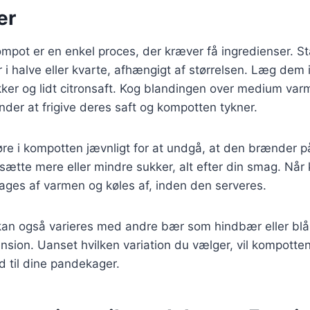
er
mpot er en enkel proces, der kræver få ingredienser. St
i halve eller kvarte, afhængigt af størrelsen. Læg dem 
r og lidt citronsaft. Kog blandingen over medium varme
er at frigive deres saft og kompotten tykner.
 røre i kompotten jævnligt for at undgå, at den brænder p
sætte mere eller mindre sukker, alt efter din smag. Når
ages af varmen og køles af, inden den serveres.
n også varieres med andre bær som hindbær eller blåb
ion. Uanset hvilken variation du vælger, vil kompotten t
 til dine pandekager.