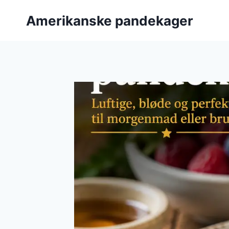
Fortsæt
Amerikanske pandekager
til
indhold