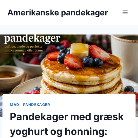
Fortsæt
Amerikanske pandekager
til
indhold
MAD
|
PANDEKAGER
Pandekager med græsk
yoghurt og honning: