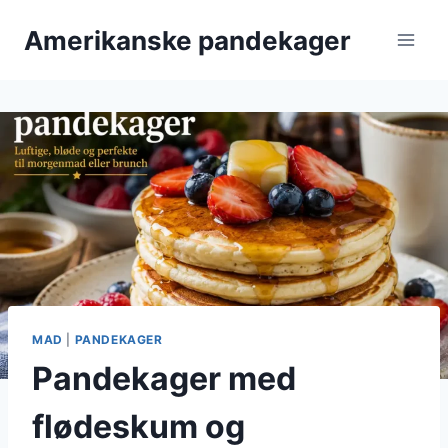
Fortsæt
Amerikanske pandekager
til
indhold
MAD
|
PANDEKAGER
Pandekager med
flødeskum og