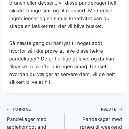
brunch eller dessert, vil disse pandekager helt
sikkert bringe smil og tilfredshed. Med enkle
ingredienser og en smule kreativitet kan du
skabe en lækker ret, der vil blive husket.
Så næste gang du har lyst til noget sødt,
hvorfor så ikke prøve at lave disse lækre
pandekager? De er hurtige at lave, og du kan
tilpasse dem efter din egen smag. Uanset
hvordan du vælger at servere dem, vil de helt
sikkert blive et hit!
Indlægsnavigation
FORRIGE
NÆSTE
Pandekager med
Pandekager med
æblekompot and
røræg til weekend