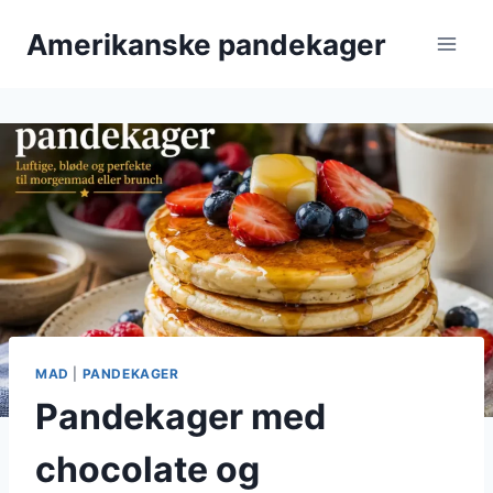
Fortsæt
Amerikanske pandekager
til
indhold
MAD
|
PANDEKAGER
Pandekager med
chocolate og