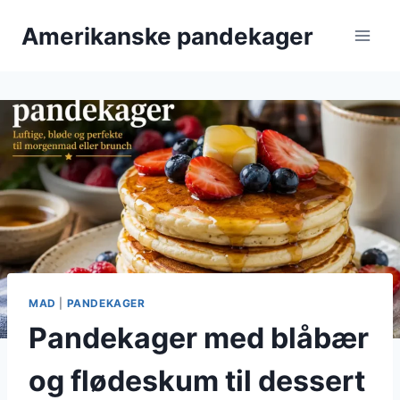
Fortsæt
Amerikanske pandekager
til
indhold
MAD
|
PANDEKAGER
Pandekager med blåbær
og flødeskum til dessert