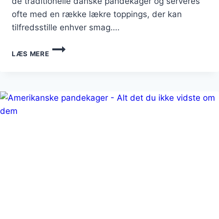
de traditionelle danske pandekager og serveres
ofte med en række lækre toppings, der kan
tilfredsstille enhver smag….
FLUFFY
LÆS MERE
AMERIKANSKE
PANDEKAGER
TIL
WEEKEND
BRUNCH