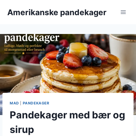
Fortsæt
Amerikanske pandekager
til
indhold
MAD
|
PANDEKAGER
Pandekager med bær og
sirup