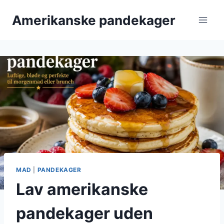
Fortsæt
Amerikanske pandekager
til
indhold
MAD
|
PANDEKAGER
Lav amerikanske
pandekager uden