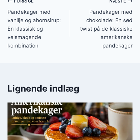
Indlægsnavigation
FORRIGE
NÆSTE
Pandekager med
Pandekager med
vanilje og ahornsirup:
chokolade: En sød
En klassisk og
twist på de klassiske
velsmagende
amerikanske
kombination
pandekager
Lignende indlæg