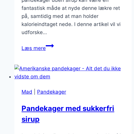
pandekager uden sirup kan være en
fantastisk måde at nyde denne lækre ret
på, samtidig med at man holder
kalorieindtaget nede. I denne artikel vil vi
udforske…
Sunde
Læs mere
amerikanske
pandekerer
uden
sirup
Mad
|
Pandekager
Pandekager med sukkerfri
sirup