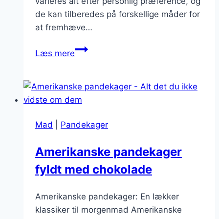
varieres alt efter personlig præference, og
de kan tilberedes på forskellige måder for
at fremhæve…
Ristede
Læs mere
nødder
på
pandekagerne
Mad
|
Pandekager
Amerikanske pandekager
fyldt med chokolade
Amerikanske pandekager: En lækker
klassiker til morgenmad Amerikanske