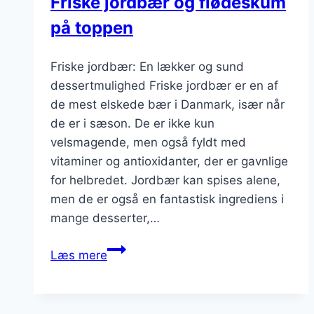
Friske jordbær og flødeskum
på toppen
Friske jordbær: En lækker og sund
dessertmulighed Friske jordbær er en af
de mest elskede bær i Danmark, især når
de er i sæson. De er ikke kun
velsmagende, men også fyldt med
vitaminer og antioxidanter, der er gavnlige
for helbredet. Jordbær kan spises alene,
men de er også en fantastisk ingrediens i
mange desserter,…
Friske
Læs mere
jordbær
og
flødeskum