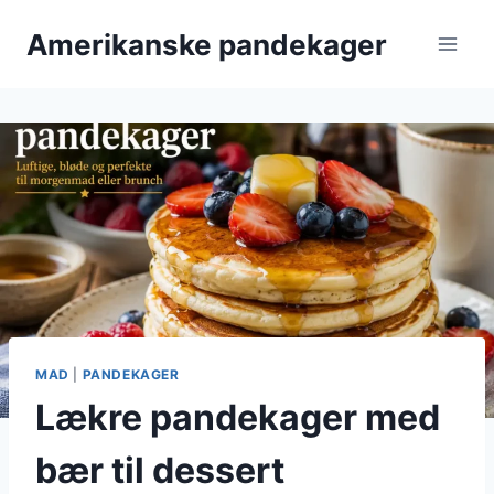
Fortsæt
Amerikanske pandekager
til
indhold
MAD
|
PANDEKAGER
Lækre pandekager med
bær til dessert