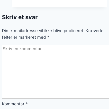
flødeskum
og
Skriv et svar
bær
Din e-mailadresse vil ikke blive publiceret.
Krævede
felter er markeret med
*
Kommentar
*