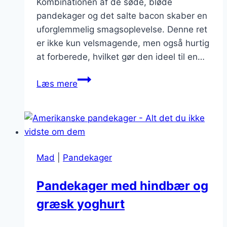
Kombinationen af de søde, bløde
pandekager og det salte bacon skaber en
uforglemmelig smagsoplevelse. Denne ret
er ikke kun velsmagende, men også hurtig
at forberede, hvilket gør den ideel til en…
Pandekager
Læs mere
med
bacon
og
sirup
til
Mad
|
Pandekager
weekendbrunch
Pandekager med hindbær og
græsk yoghurt