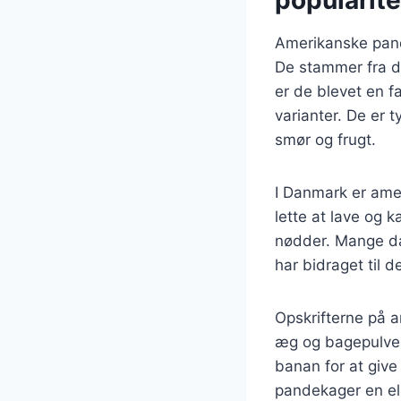
popularite
Amerikanske pand
De stammer fra de
er de blevet en f
varianter. De er 
smør og frugt.
I Danmark er ame
lette at lave og 
nødder. Mange dan
har bidraget til d
Opskrifterne på 
æg og bagepulver.
banan for at give
pandekager en els