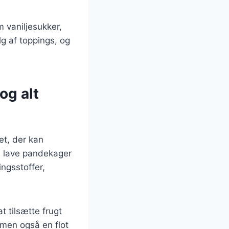
 vaniljesukker,
g af toppings, og
og alt
et, der kan
n lave pandekager
ingsstoffer,
 tilsætte frugt
 men også en flot