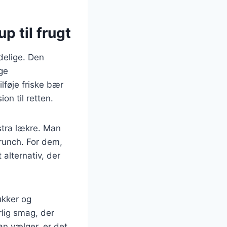
p til frugt
delige. Den
ge
lføje friske bær
on til retten.
tra lækre. Man
crunch. For dem,
alternativ, der
ukker og
lig smag, der
n vælger, er det