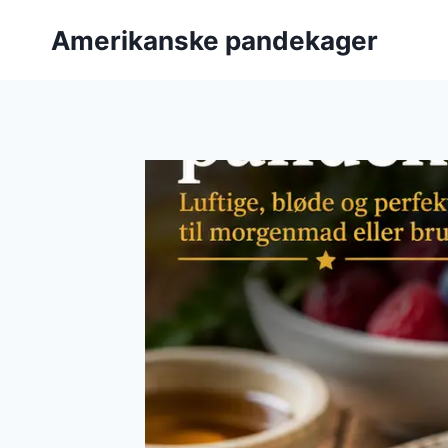
Fortsæt
Amerikanske pandekager
til
indhold