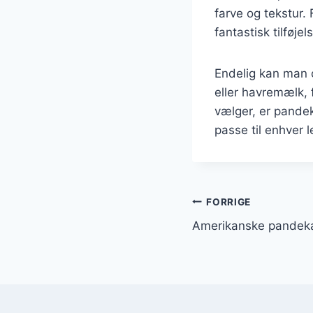
farve og tekstur.
fantastisk tilføjel
Endelig kan man 
eller havremælk, 
vælger, er pandek
passe til enhver l
Indlægsnavi
FORRIGE
Amerikanske pandeka