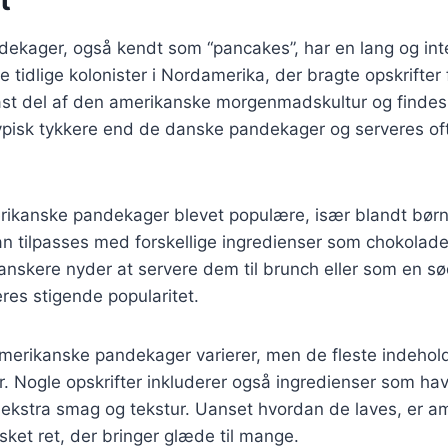
t
ekager, også kendt som “pancakes”, har en lang og inte
 tidlige kolonister i Nordamerika, der bragte opskrifter 
ast del af den amerikanske morgenmadskultur og findes i
typisk tykkere end de danske pandekager og serveres of
rikanske pandekager blevet populære, især blandt børn
kan tilpasses med forskellige ingredienser som chokolade
skere nyder at servere dem til brunch eller som en sød
eres stigende popularitet.
amerikanske pandekager varierer, men de fleste indehol
 Nogle opskrifter inkluderer også ingredienser som hav
 ekstra smag og tekstur. Uanset hvordan de laves, er a
ket ret, der bringer glæde til mange.