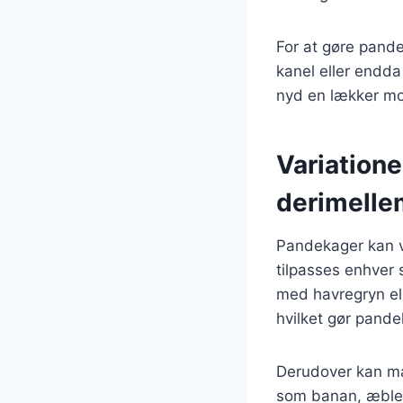
For at gøre pande
kanel eller endda
nyd en lækker mo
Variatione
derimelle
Pandekager kan va
tilpasses enhver
med havregryn ell
hvilket gør pan
Derudover kan ma
som banan, æble e