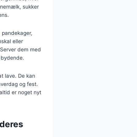
ærnemælk, sukker
ens.
å pandekager,
skal eller
. Server dem med
ndbydende.
at lave. De kan
hverdag og fest.
ltid er noget nyt
 deres