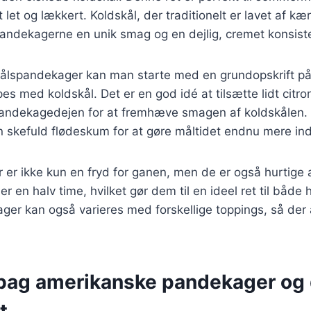
let og lækkert. Koldskål, der traditionelt er lavet af k
 pandekagerne en unik smag og en dejlig, cremet konsist
skålspandekager kan man starte med en grundopskrift p
s med koldskål. Det er en god idé at tilsætte lidt citron
l pandekagedejen for at fremhæve smagen af koldskålen
en skefuld flødeskum for at gøre måltidet endnu mere i
er ikke kun en fryd for ganen, men de er også hurtige 
r en halv time, hvilket gør dem til en ideel ret til både 
er kan også varieres med forskellige toppings, så der a
 bag amerikanske pandekager og