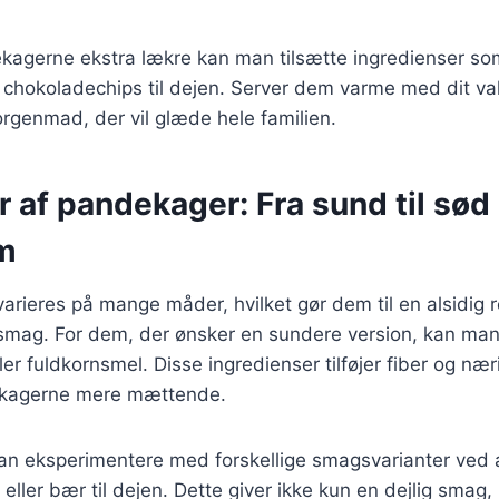
kagerne ekstra lækre kan man tilsætte ingredienser som
 chokoladechips til dejen. Server dem varme med dit val
rgenmad, der vil glæde hele familien.
r af pandekager: Fra sund til sød 
m
rieres på mange måder, hvilket gør dem til en alsidig r
 smag. For dem, der ønsker en sundere version, kan ma
er fuldkornsmel. Disse ingredienser tilføjer fiber og nær
dekagerne mere mættende.
n eksperimentere med forskellige smagsvarianter ved at
ller bær til dejen. Dette giver ikke kun en dejlig smag,