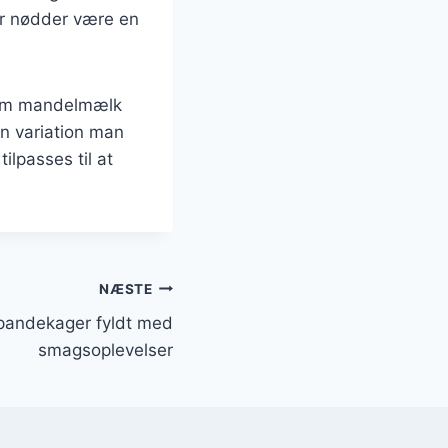
er nødder være en
som mandelmælk
n variation man
ilpasses til at
NÆSTE
pandekager fyldt med
smagsoplevelser