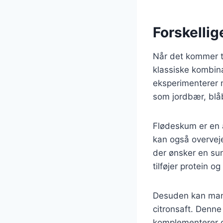
Forskellig
Når det kommer t
klassiske kombina
eksperimenterer m
som jordbær, blåb
Flødeskum er en 
kan også overveje
der ønsker en sun
tilføjer protein o
Desuden kan man 
citronsaft. Denn
komplementerer d