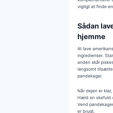
vigtigt at finde 
Sådan lav
hjemme
At lave amerikan
ingredienser. Sta
anden skål piske
langsomt tilsætte
pandekager.
Når dejen er klar
Hæld en skefuld d
Vend pandekagen o
er brugt.