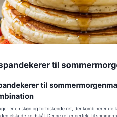
lspandekerer til sommermor
pandekerer til sommermorgenma
mbination
ger er en skøn og forfriskende ret, der kombinerer de 
en elskede koldskål. Denne ret er perfekt til sommer