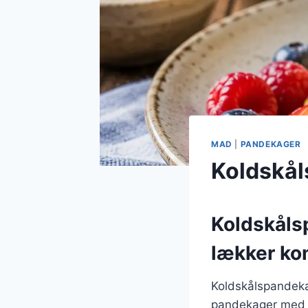
MAD
|
PANDEKAGER
Koldskå
Koldskåls
lækker ko
Koldskålspandeka
pandekager med d