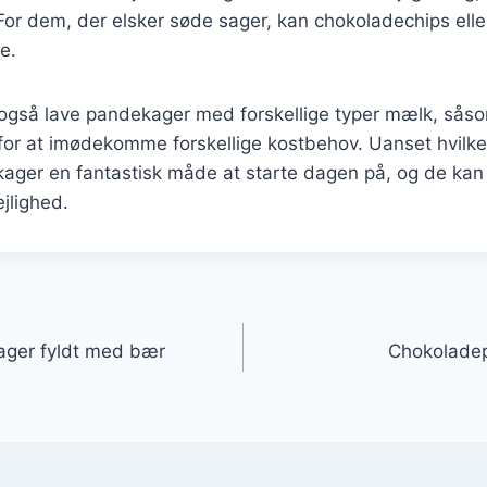
 For dem, der elsker søde sager, kan chokoladechips ell
se.
også lave pandekager med forskellige typer mælk, så
for at imødekomme forskellige kostbehov. Uanset hvilke
ager en fantastisk måde at starte dagen på, og de kan t
ejlighed.
gation
ger fyldt med bær
Chokolade