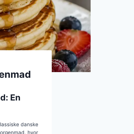
genmad
d: En
klassiske danske
morgenmad, hvor