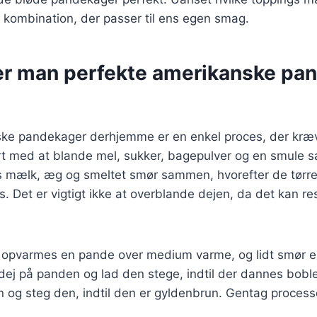
en kombination, der passer til ens egen smag.
er man perfekte amerikanske pa
ske pandekager derhjemme er en enkel proces, der kræv
rt med at blande mel, sukker, bagepulver og en smule salt
s mælk, æg og smeltet smør sammen, hvorefter de tørre
s. Det er vigtigt ikke at overblande dejen, da det kan re
, opvarmes en pande over medium varme, og lidt smør elle
ej på panden og lad den stege, indtil der dannes boble
g steg den, indtil den er gyldenbrun. Gentag processen