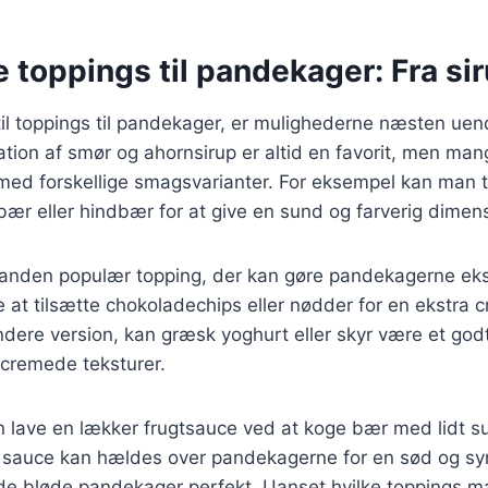
e toppings til pandekager: Fra siru
il toppings til pandekager, er mulighederne næsten uen
tion af smør og ahornsirup er altid en favorit, men man
ed forskellige smagsvarianter. For eksempel kan man ti
ær eller hindbær for at give en sund og farverig dimensi
anden populær topping, der kan gøre pandekagerne eks
 at tilsætte chokoladechips eller nødder for en ekstra 
dere version, kan græsk yoghurt eller skyr være et godt 
g cremede teksturer.
lave en lækker frugtsauce ved at koge bær med lidt s
e sauce kan hældes over pandekagerne for en sød og syr
e bløde pandekager perfekt. Uanset hvilke toppings ma