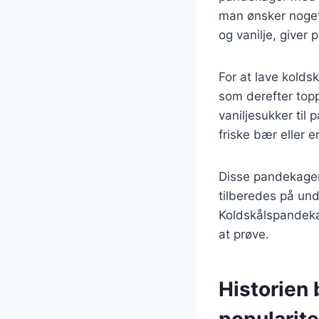
man ønsker noget 
og vanilje, giver
For at lave kold
som derefter toppe
vaniljesukker ti
friske bær eller 
Disse pandekager 
tilberedes på unde
Koldskålspandekag
at prøve.
Historien