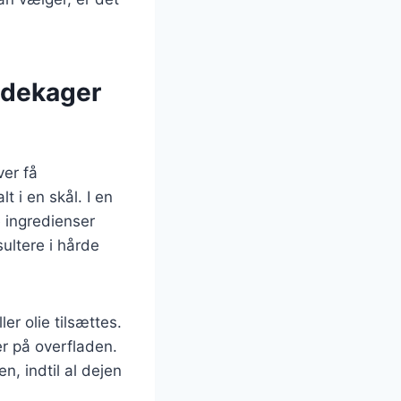
ndekager
er få
 i en skål. I en
 ingredienser
sultere i hårde
r olie tilsættes.
r på overfladen.
, indtil al dejen