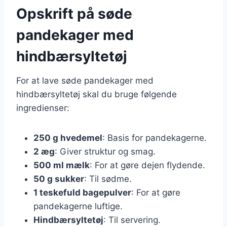
Opskrift på søde
pandekager med
hindbærsyltetøj
For at lave søde pandekager med
hindbærsyltetøj skal du bruge følgende
ingredienser:
250 g hvedemel
: Basis for pandekagerne.
2 æg
: Giver struktur og smag.
500 ml mælk
: For at gøre dejen flydende.
50 g sukker
: Til sødme.
1 teskefuld bagepulver
: For at gøre
pandekagerne luftige.
Hindbærsyltetøj
: Til servering.