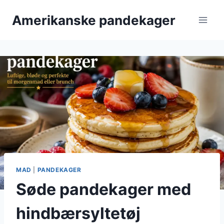
Fortsæt
Amerikanske pandekager
til
indhold
MAD
|
PANDEKAGER
Søde pandekager med
hindbærsyltetøj