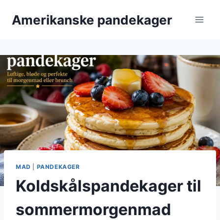
Fortsæt
Amerikanske pandekager
til
indhold
MAD
|
PANDEKAGER
Koldskålspandekager til
sommermorgenmad