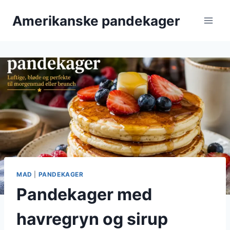
Fortsæt
Amerikanske pandekager
til
indhold
MAD
|
PANDEKAGER
Pandekager med
havregryn og sirup