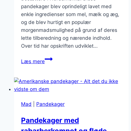
pandekager blev oprindeligt lavet med
enkle ingredienser som mel, mælk og æg,
og de blev hurtigt en populær
morgenmadsmulighed på grund af deres
lette tilberedning og nærende indhold.
Over tid har opskriften udviklet…
Lækre
Læs mere
toppings
til
dine
amerikanske
pandekager
Mad
|
Pandekager
Pandekager med
rabarberkompot og fløde