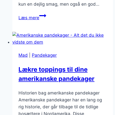
kun en dejlig smag, men også en god…
Pandekager
Læs mere
med
havremælk
og
peanutbutter
Mad
|
Pandekager
Lækre toppings til dine
amerikanske pandekager
Historien bag amerikanske pandekager
Amerikanske pandekager har en lang og
rig historie, der går tilbage til de tidlige
bosættere i Nordamerika. Disse