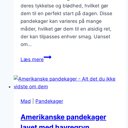
deres tykkelse og blødhed, hvilket gør
dem til en perfekt start på dagen. Disse
pandekager kan varieres på mange
måder, hvilket gør dem til en alsidig ret,
der kan tilpasses enhver smag. Uanset
om…
Tykkede
Læs mere
amerikanske
pandekager
til
morgenmad
Mad
|
Pandekager
Amerikanske pandekager
lavet med havregryn