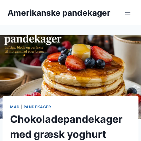
Fortsæt
Amerikanske pandekager
til
indhold
MAD
|
PANDEKAGER
Chokoladepandekager
med græsk yoghurt