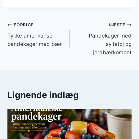
Indlægsnavigation
FORRIGE
NÆSTE
Tykke amerikanse
Pandekager med
pandekager med bær
syltetøj og
jordbærkompot
Lignende indlæg