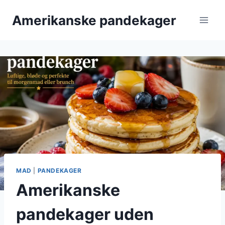
Fortsæt
Amerikanske pandekager
til
indhold
MAD
|
PANDEKAGER
Amerikanske
pandekager uden