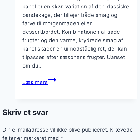
kanel er en skøn variation af den klassiske
pandekage, der tilføjer både smag og
farve til morgenmaden eller
dessertbordet. Kombinationen af søde
frugter og den varme, krydrede smag af
kanel skaber en uimodståelig ret, der kan
tilpasses efter sæsonens frugter. Uanset
om du…
Pandekager
Læs mere
med
frugt
og
Skriv et svar
kanel
Din e-mailadresse vil ikke blive publiceret.
Krævede
felter er markeret med
*