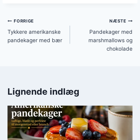
Indlægsnavigation
FORRIGE
NÆSTE
Tykkere amerikanske
Pandekager med
pandekager med bær
marshmallows og
chokolade
Lignende indlæg