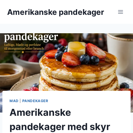
Fortsæt
Amerikanske pandekager
til
indhold
MAD
|
PANDEKAGER
Amerikanske
pandekager med skyr