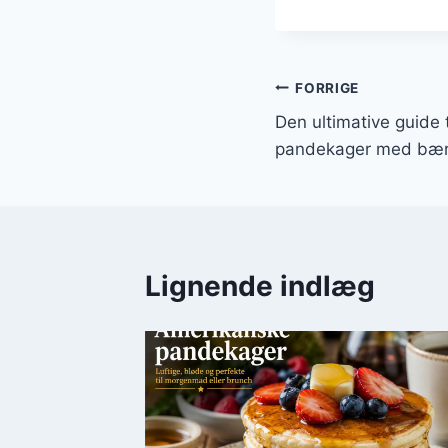
Indlægsnavi
FORRIGE
Den ultimative guide 
pandekager med bæ
Lignende indlæg