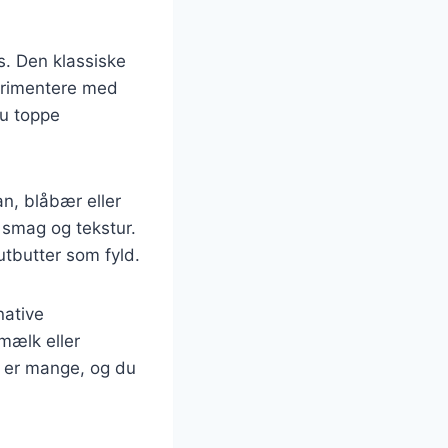
. Den klassiske
perimentere med
du toppe
n, blåbær eller
 smag og tekstur.
utbutter som fyld.
native
mælk eller
e er mange, og du