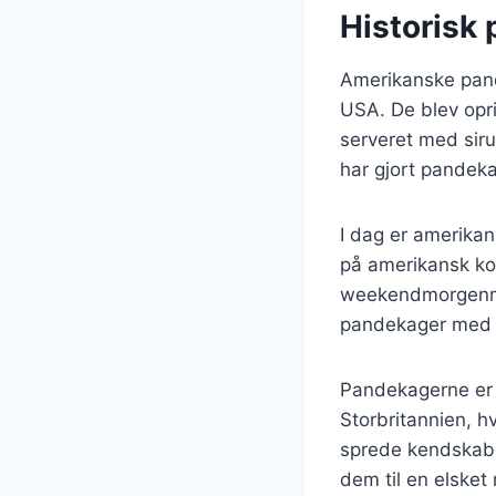
Historisk
Amerikanske pandek
USA. De blev opr
serveret med sirup
har gjort pandek
I dag er amerika
på amerikansk kom
weekendmorgenmad
pandekager med c
Pandekagerne er o
Storbritannien, hv
sprede kendskabe
dem til en elsket