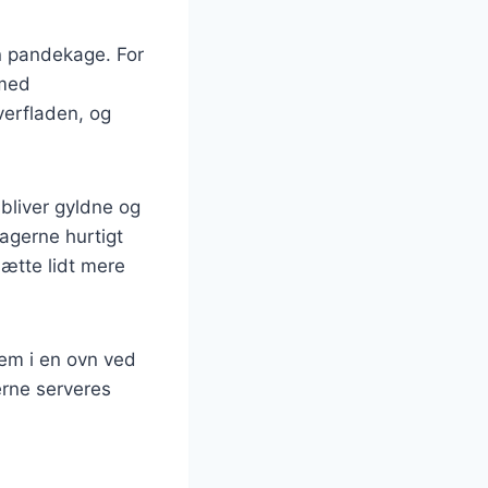
n pandekage. For
 med
erfladen, og
 bliver gyldne og
agerne hurtigt
sætte lidt mere
em i en ovn ved
erne serveres