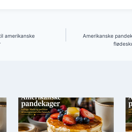
gation
til amerikanske
Amerikanske pandek
r
flødesk