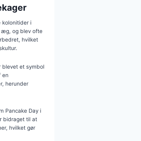
ekager
kolonitider i
 æg, og blev ofte
rbedret, hvilket
kultur.
 blevet et symbol
f en
r, herunder
om Pancake Day i
 bidraget til at
r, hvilket gør