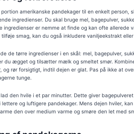
lle portion amerikanske pandekager til en enkelt person, 
de ingredienser. Du skal bruge mel, bagepulver, sukker
 ingredienser er nemme at finde og kan ofte allerede v
tilføje smag, kan du også inkludere vaniljeekstrakt eller
de de tørre ingredienser i en skål: mel, bagepulver, sukk
ker du ægget og tilsætter mælk og smeltet smør. Kombin
, og rør forsigtigt, indtil dejen er glat. Pas på ikke at o
agerne tunge.
 lad den hvile i et par minutter. Dette giver bagepulveret t
 i lettere og luftigere pandekager. Mens dejen hviler, ka
arme den over medium varme og smøre den let med smør