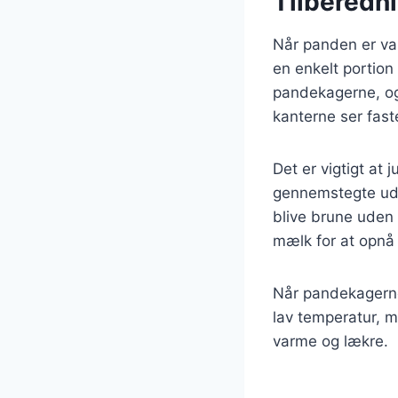
Tilberedn
Når panden er va
en enkelt portio
pandekagerne, og
kanterne ser fast
Det er vigtigt at
gennemstegte ude
blive brune uden 
mælk for at opnå
Når pandekagerne
lav temperatur, m
varme og lækre.