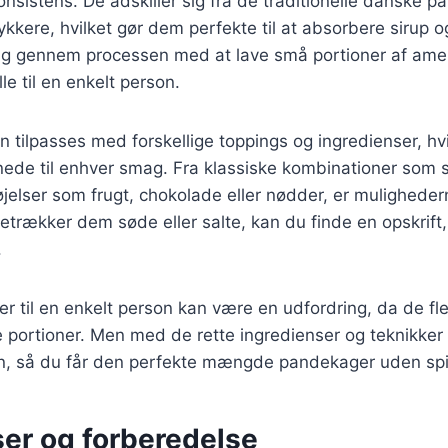
konsistens. De adskiller sig fra de traditionelle danske 
kkere, hvilket gør dem perfekte til at absorbere sirup 
 dig gennem processen med at lave små portioner af ame
e til en enkelt person.
tilpasses med forskellige toppings og ingredienser, hv
nede til enhver smag. Fra klassiske kombinationer som sm
føjelser som frugt, chokolade eller nødder, er mulighede
trækker dem søde eller salte, kan du finde en opskrift, 
.
r til en enkelt person kan være en udfordring, da de fle
re portioner. Men med de rette ingredienser og teknikke
ten, så du får den perfekte mængde pandekager uden spi
ser og forberedelse