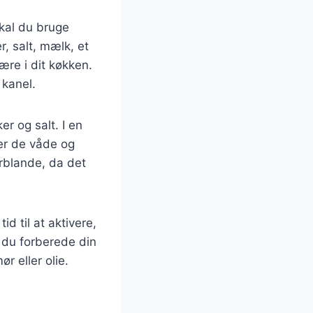
skal du bruge
, salt, mælk, et
ære i dit køkken.
 kanel.
er og salt. I en
er de våde og
verblande, da det
id til at aktivere,
n du forberede din
 eller olie.