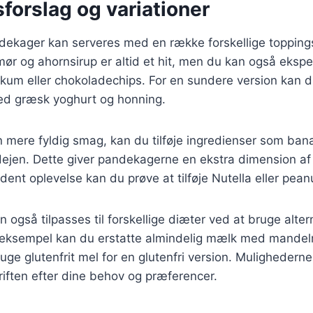
forslag og variationer
ekager kan serveres med en række forskellige toppings
mør og ahornsirup er altid et hit, men du kan også eks
skum eller chokoladechips. For en sundere version kan 
d græsk yoghurt og honning.
 mere fyldig smag, kan du tilføje ingredienser som bana
dejen. Dette giver pandekagerne en ekstra dimension af
ent oplevelse kan du prøve at tilføje Nutella eller pean
også tilpasses til forskellige diæter ved at bruge alter
r eksempel kan du erstatte almindelig mælk med mandel
ge glutenfrit mel for en glutenfri version. Mulighedern
riften efter dine behov og præferencer.