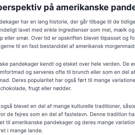
 perspektiv på amerikanske pand
ager har en lang historie, der går tilbage til de tidlige 
indeligt lavet med enkle ingredienser som mel, mælk og
 eller smør. Over tid er opskriften blevet tilpasset og fo
agerne til en fast bestanddel af amerikansk morgenmads
nske pandekager kendt og elsket over hele verden. De er
fortmad og serveres ofte til brunch eller som en del a
. Deres popularitet har også ført til mange variatione
hokolade, frugt eller nødder.
gså blevet en del af mange kulturelle traditioner, sås
or de fejres som en del af fastelavn. Denne tradition har
t til amerikanske pandekager og deres mange variatione
 ret i mange lande.