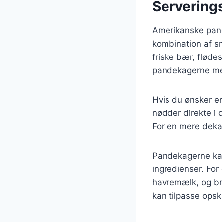
Serverings
Amerikanske pand
kombination af s
friske bær, fløde
pandekagerne me
Hvis du ønsker en
nødder direkte i 
For en mere dekad
Pandekagerne kan 
ingredienser. Fo
havremælk, og bru
kan tilpasse opsk