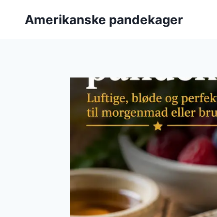
Fortsæt
Amerikanske pandekager
til
indhold