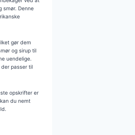
pandekager ved at
og smør. Denne
rikanske
ilket gør dem
ør og sirup til
rne uendelige.
der passer til
ste opskrifter er
r kan du nemt
ld.