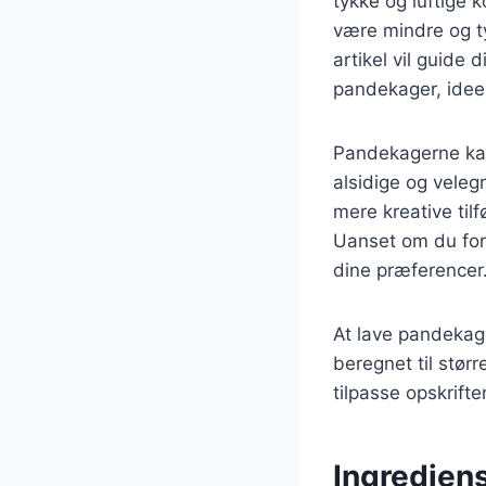
tykke og luftige 
være mindre og ty
artikel vil guide
pandekager, ideell
Pandekagerne kan 
alsidige og veleg
mere kreative til
Uanset om du fore
dine præferencer
At lave pandekage
beregnet til stør
tilpasse opskrif
Ingredien