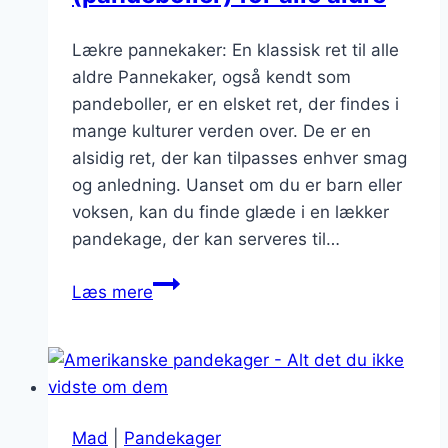
Lækre pannekaker: En klassisk ret til alle
aldre Pannekaker, også kendt som
pandeboller, er en elsket ret, der findes i
mange kulturer verden over. De er en
alsidig ret, der kan tilpasses enhver smag
og anledning. Uanset om du er barn eller
voksen, kan du finde glæde i en lækker
pandekage, der kan serveres til…
Lækre
Læs mere
pannekaker
(pandeboller)
for
alle
aldre
Mad
|
Pandekager