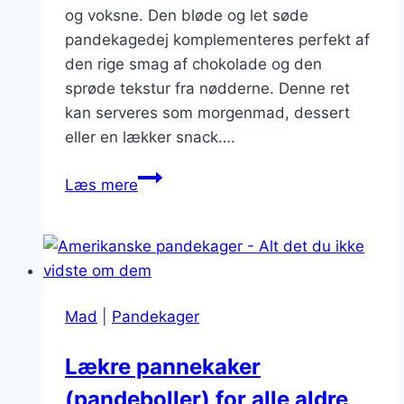
og voksne. Den bløde og let søde
pandekagedej komplementeres perfekt af
den rige smag af chokolade og den
sprøde tekstur fra nødderne. Denne ret
kan serveres som morgenmad, dessert
eller en lækker snack….
Pandekager
Læs mere
med
chokolade,
nødder
og
karamel
Mad
|
Pandekager
Lækre pannekaker
(pandeboller) for alle aldre