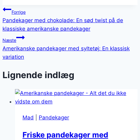
Indlægsnavigation
Forrige
Pandekager med chokolade: En sød twist på de
klassiske amerikanske pandekager
Næste
Amerikanske pandekager med syltetøj: En klassisk
variation
Lignende indlæg
Mad
|
Pandekager
Friske pandekager med