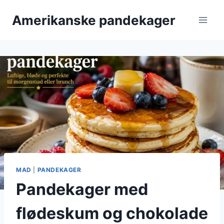
Fortsæt
Amerikanske pandekager
til
indhold
MAD
|
PANDEKAGER
Pandekager med
flødeskum og chokolade