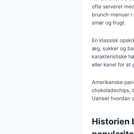
ofte serveret med
brunch-menuer i 
smør og frugt.
En klassisk opsk
æg, sukker og bag
karakteristiske h
eller kanel for at
Amerikanske pand
chokoladechips, b
Uanset hvordan de
Historien