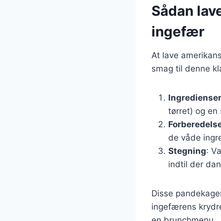
Sådan lav
ingefær
At lave amerikans
smag til denne kla
Ingrediense
tørret) og en
Forberedels
de våde ingred
Stegning
: V
indtil der d
Disse pandekager
ingefærens krydr
en brunchmenu.