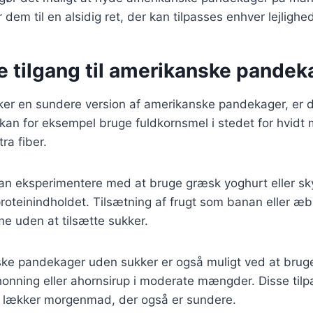
 dem til en alsidig ret, der kan tilpasses enhver lejlighe
e tilgang til amerikanske pandek
ker en sundere version af amerikanske pandekager, er d
 kan for eksempel bruge fuldkornsmel i stedet for hvidt me
ra fiber.
n eksperimentere med at bruge græsk yoghurt eller skyr
proteinindholdet. Tilsætning af frugt som banan eller 
me uden at tilsætte sukker.
ske pandekager uden sukker er også muligt ved at bruge
onning eller ahornsirup i moderate mængder. Disse tilp
n lækker morgenmad, der også er sundere.