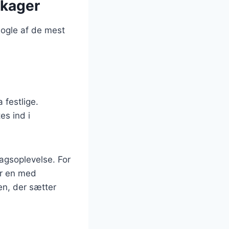
ekager
nogle af de mest
 festlige.
es ind i
agsoplevelse. For
er en med
en, der sætter