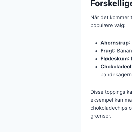
Forskelli
Når det kommer t
populære valg:
Ahornsirup
:
Frugt
: Banan
Flødeskum
:
Chokoladec
pandekagern
Disse toppings k
eksempel kan man
chokoladechips o
grænser.