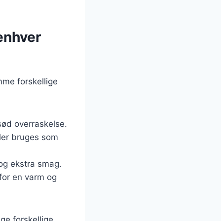
enhver
me forskellige
 sød overraskelse.
ller bruges som
 og ekstra smag.
 for en varm og
ge forskellige