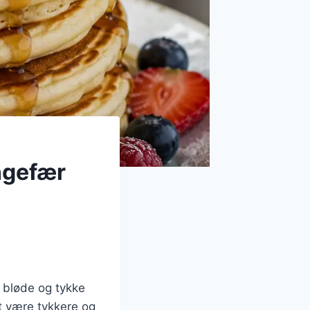
ngefær
 bløde og tykke
at være tykkere og