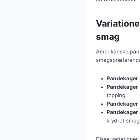
Variatione
smag
Amerikanske pand
smagspræferencer
Pandekager 
Pandekager
topping.
Pandekager
Pandekager 
krydret smag
Disse variatione