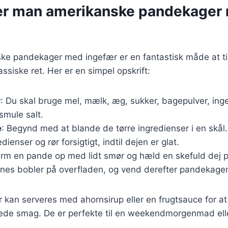
er man amerikanske pandekager
ke pandekager med ingefær er en fantastisk måde at til
ssiske ret. Her er en simpel opskrift:
r
: Du skal bruge mel, mælk, æg, sukker, bagepulver, ingef
 smule salt.
e
: Begynd med at blande de tørre ingredienser i en skål.
ienser og rør forsigtigt, indtil dejen er glat.
arm en pande op med lidt smør og hæld en skefuld dej 
annes bobler på overfladen, og vend derefter pandekage
 kan serveres med ahornsirup eller en frugtsauce for 
ede smag. De er perfekte til en weekendmorgenmad elle