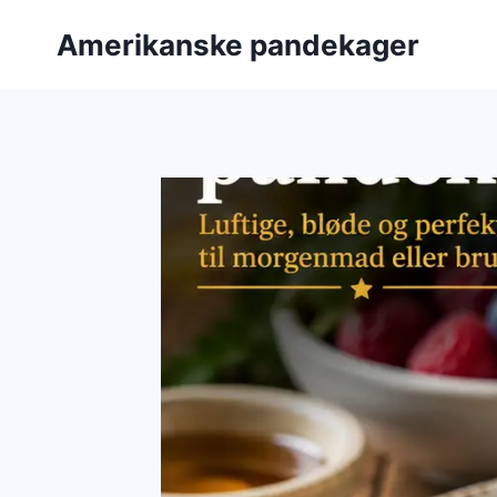
Fortsæt
Amerikanske pandekager
til
indhold