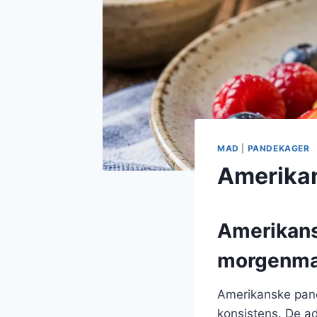
MAD
|
PANDEKAGER
Amerikan
Amerikans
morgenma
Amerikanske pand
konsistens. De ad