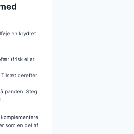
 med
føje en krydret
ær (frisk eller
 Tilsæt derefter
på panden. Steg
n.
at komplementere
r som en del af