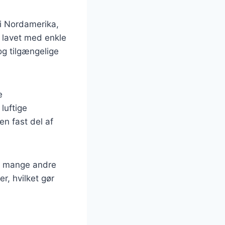
 i Nordamerika,
 lavet med enkle
og tilgængelige
e
luftige
n fast del af
i mange andre
r, hvilket gør