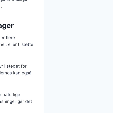
d.
ager
er flere
l, eller tilsætte
 i stedet for
æblemos kan også
 naturlige
asninger gør det