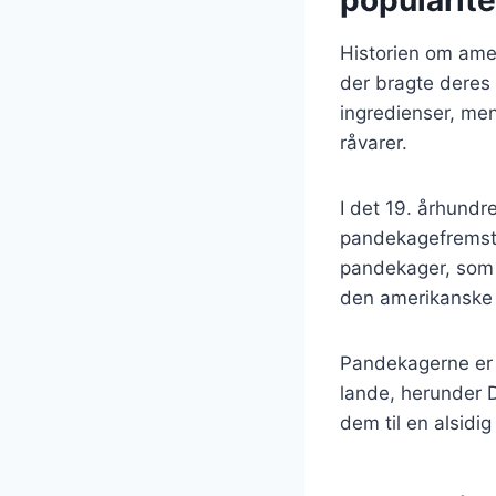
popularite
Historien om amer
der bragte deres 
ingredienser, me
råvarer.
I det 19. århundr
pandekagefremstil
pandekager, som 
den amerikanske m
Pandekagerne er 
lande, herunder Da
dem til en alsidi