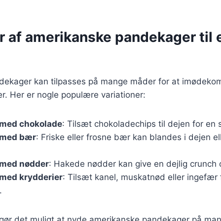
r af amerikanske pandekager til 
ekager kan tilpasses på mange måder for at imødekom
. Her er nogle populære variationer:
med chokolade
: Tilsæt chokoladechips til dejen for en
 med bær
: Friske eller frosne bær kan blandes i dejen e
 med nødder
: Hakede nødder kan give en dejlig crunch
med krydderier
: Tilsæt kanel, muskatnød eller ingefær
.
r gør det muligt at nyde amerikanske pandekager på man