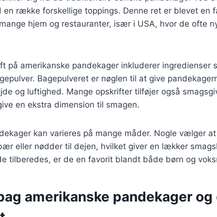
 en række forskellige toppings. Denne ret er blevet en 
mange hjem og restauranter, især i USA, hvor de ofte n
rift på amerikanske pandekager inkluderer ingredienser
epulver. Bagepulveret er nøglen til at give pandekager
øjde og luftighed. Mange opskrifter tilføjer også smagsgi
 give en ekstra dimension til smagen.
ekager kan varieres på mange måder. Nogle vælger at 
ær eller nødder til dejen, hvilket giver en lækker smag
 tilberedes, er de en favorit blandt både børn og voks
 bag amerikanske pandekager og