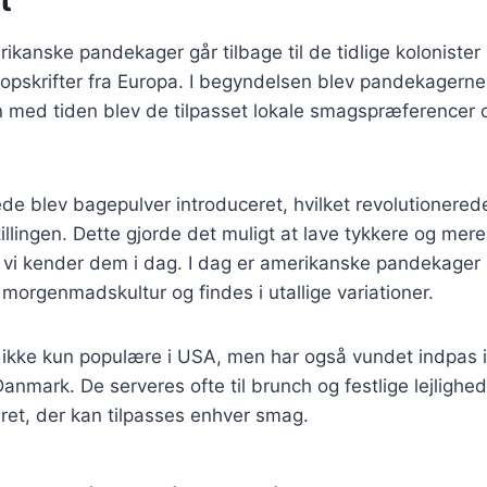
t
ikanske pandekager går tilbage til de tidlige kolonister
opskrifter fra Europa. I begyndelsen blev pandekagerne
n med tiden blev de tilpasset lokale smagspræferencer 
ede blev bagepulver introduceret, hvilket revolutionered
lingen. Dette gjorde det muligt at lave tykkere og mere 
vi kender dem i dag. I dag er amerikanske pandekager e
orgenmadskultur og findes i utallige variationer.
ikke kun populære i USA, men har også vundet indpas 
nmark. De serveres ofte til brunch og festlige lejlighede
g ret, der kan tilpasses enhver smag.