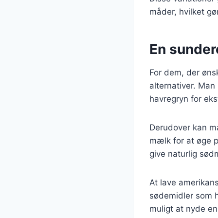
måder, hvilket gør
En sunder
For dem, der øns
alternativer. Man
havregryn for ekst
Derudover kan ma
mælk for at øge 
give naturlig sød
At lave amerikan
sødemidler som h
muligt at nyde e