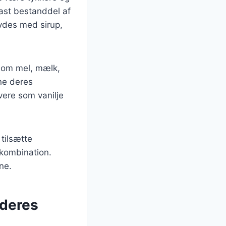
fast bestanddel af
ydes med sirup,
 som mel, mælk,
ne deres
vere som vanilje
tilsætte
skombination.
ne.
 deres