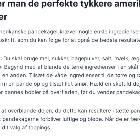
er man de perfekte tykkere amer
er
merikanske pandekager kræver nogle enkle ingredienser o
skrift, som du kan følge for at opnå de bedste resultate
r
: Du skal bruge mel, sukker, bagepulver, salt, mælk, æg
e
: Begynd med at blande de tørre ingredienser i en skål
i en anden. Tilsæt de våde ingredienser til de tørre og rør
arm en pande op og tilsæt lidt smør. Hæld en skefuld d
der dannes bobler på overfladen, før du vender pandeka
ke at overblande dejen, da dette kan resultere i tætte pa
at pandekagerne forbliver luftige og bløde. Når de er fæ
it valg af toppings.