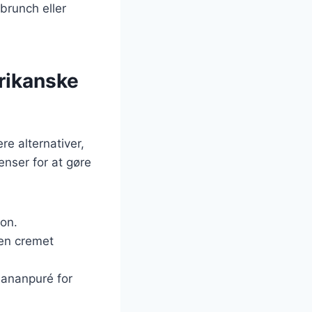
 brunch eller
erikanske
e alternativer,
nser for at gøre
ion.
 en cremet
bananpuré for