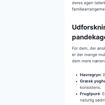
deres egen taller
familiearrangeme
Udforsknin
pandekag
For dem, der øns
er der mange muli
dem mere næren
Havregryn
: 
Græsk yogh
konsistens.
Frugtpuré
: 
naturlig sød