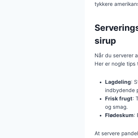
tykkere amerikan
Servering
sirup
Når du serverer 
Her er nogle tips 
Lagdeling
: 
indbydende p
Frisk frugt
: 
og smag.
Flødeskum
:
At servere pandek