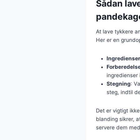
Sådan lav
pandekag
At lave tykkere a
Her er en grundop
Ingrediense
Forberedels
ingredienser 
Stegning
: V
steg, indtil 
Det er vigtigt ik
blanding sikrer, 
servere dem med d