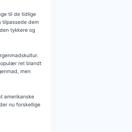
e til de tidlige
en tilpassede dem
 den tykkere og
orgenmadskultur.
populær ret blandt
rgenmad, men
 at amerikanske
er nu forskellige