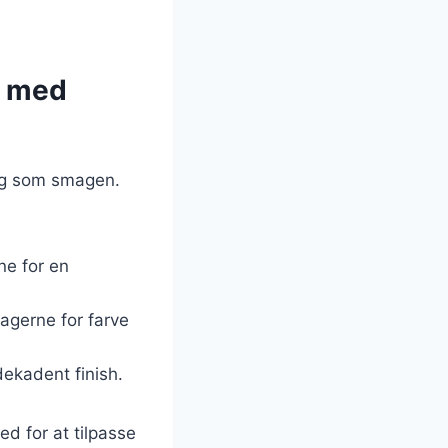
r med
tig som smagen.
ne for en
kagerne for farve
ekadent finish.
d for at tilpasse