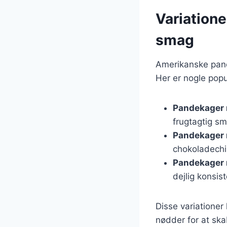
Variatione
smag
Amerikanske pand
Her er nogle popu
Pandekager
frugtagtig s
Pandekager 
chokoladechip
Pandekager
dejlig konsis
Disse variationer
nødder for at ska