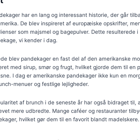
t
kager har en lang og interessant historie, der går tilbag
amerika. De blev inspireret af europæiske opskrifter, m
dienser som majsmel og bagepulver. Dette resulterede i
ekage, vi kender i dag.
rede blev pandekager en fast del af den amerikanske m
eret med sirup, smør og frugt, hvilket gjorde dem til en 
sne. I dag er amerikanske pandekager ikke kun en mo
unch-menuer og festlige lejligheder.
laritet af brunch i de seneste år har også bidraget til,
vet mere udbredte. Mange caféer og restauranter tilbyd
ekager, hvilket gør dem til en favorit blandt madelskere.