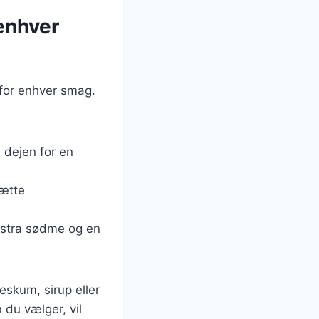
enhver
for enhver smag.
l dejen for en
sætte
ekstra sødme og en
eskum, sirup eller
 du vælger, vil