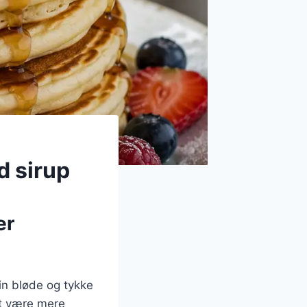
 sirup
er
in bløde og tykke
at være mere