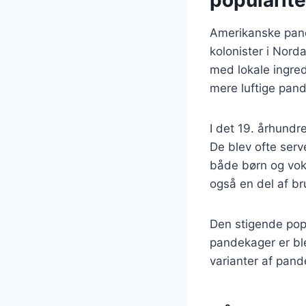
popularite
Amerikanske pande
kolonister i Nord
med lokale ingre
mere luftige pand
I det 19. århund
De blev ofte serv
både børn og vok
også en del af br
Den stigende popu
pandekager er ble
varianter af pand