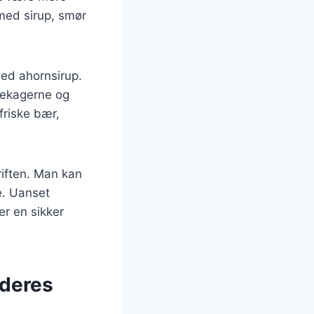
 med sirup, smør
ed ahornsirup.
dekagerne og
friske bær,
riften. Man kan
e. Uanset
r en sikker
 deres