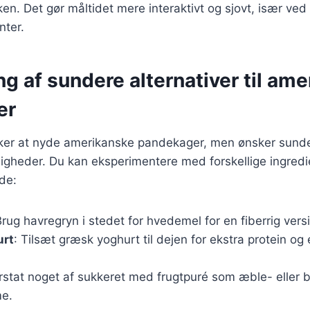
ken. Det gør måltidet mere interaktivt og sjovt, især ved
nter.
g af sundere alternativer til am
er
ker at nyde amerikanske pandekager, men ønsker sunder
gheder. Du kan eksperimentere med forskellige ingredie
de:
Brug havregryn i stedet for hvedemel for en fiberrig vers
urt
: Tilsæt græsk yoghurt til dejen for ekstra protein og
Erstat noget af sukkeret med frugtpuré som æble- eller 
me.