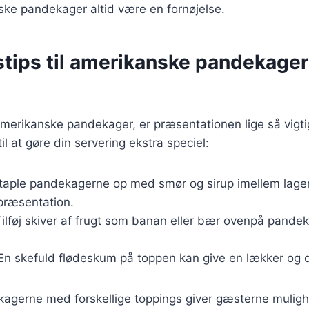
ske pandekager altid være en fornøjelse.
stips til amerikanske pandekage
amerikanske pandekager, er præsentationen lige så vig
til at gøre din servering ekstra speciel:
Staple pandekagerne op med smør og sirup imellem lage
ræsentation.
Tilføj skiver af frugt som banan eller bær ovenpå pande
 En skefuld flødeskum på toppen kan give en lækker og d
agerne med forskellige toppings giver gæsterne mulighe