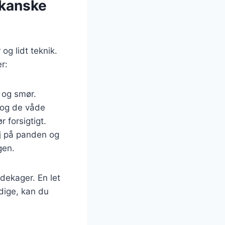
ikanske
g lidt teknik.
r:
 og smør.
 og de våde
 forsigtigt.
ej på panden og
gen.
ndekager. En let
rdige, kan du