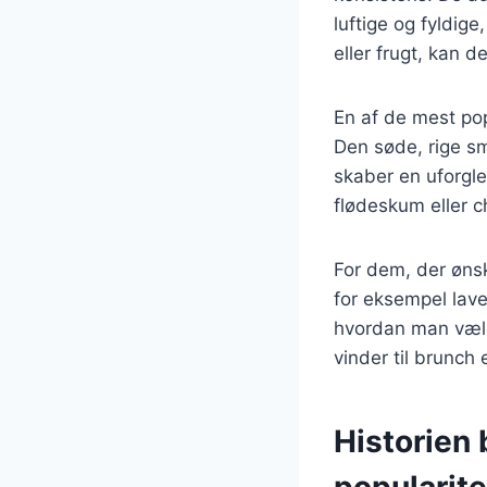
luftige og fyldige
eller frugt, kan 
En af de mest po
Den søde, rige s
skaber en uforgle
flødeskum eller c
For dem, der ønsk
for eksempel lav
hvordan man vælg
vinder til brunch
Historien