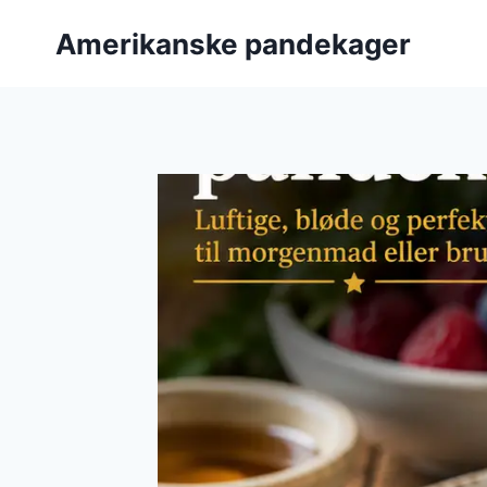
Fortsæt
Amerikanske pandekager
til
indhold