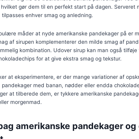
, hvilket gør dem til en perfekt start på dagen. Serveret
de tilpasses enhver smag og anledning.
pulære måder at nyde amerikanske pandekager på er m
mag af sirupen komplementerer den milde smag af pan
mmelig kombination. Udover sirup kan man også tilføje 
hokoladechips for at give ekstra smag og tekstur.
er at eksperimentere, er der mange variationer af opsk
e pandekager med banan, nødder eller endda chokolad
er at tilberede dem, er tykkere amerikanske pandekage
 eller morgenmad.
 bag amerikanske pandekager og