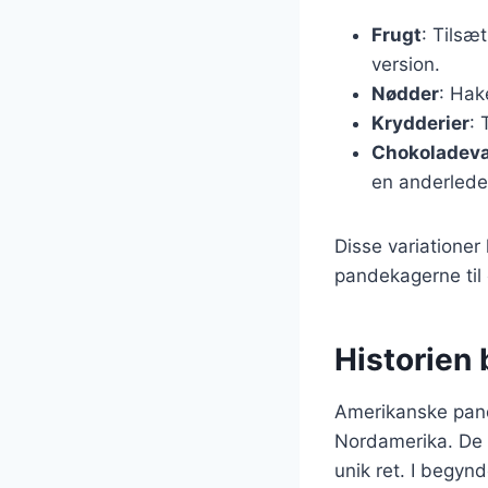
Frugt
: Tilsæ
version.
Nødder
: Hak
Krydderier
: 
Chokoladeva
en anderlede
Disse variationer
pandekagerne til e
Historien
Amerikanske pandek
Nordamerika. De b
unik ret. I begy