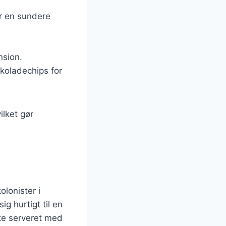
or en sundere
nsion.
koladechips for
ilket gør
olonister i
g hurtigt til en
te serveret med