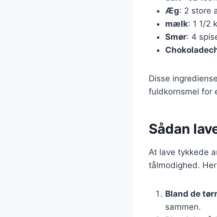
Æg
: 2 store
mælk
: 1 1/2
Smør
: 4 spi
Chokoladec
Disse ingrediense
fuldkornsmel for 
Sådan lav
At lave tykkede a
tålmodighed. Her 
Bland de tør
sammen.