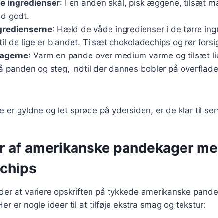
e ingredienser
: I en anden skål, pisk æggene, tilsæt 
nd godt.
gredienserne
: Hæld de våde ingredienser i de tørre ing
dtil de lige er blandet. Tilsæt chokoladechips og rør forsig
agerne
: Varm en pande over medium varme og tilsæt l
å panden og steg, indtil der dannes bobler på overflade
er gyldne og let sprøde på ydersiden, er de klar til ser
er af amerikanske pandekager m
chips
er at variere opskriften på tykkede amerikanske pand
r er nogle ideer til at tilføje ekstra smag og tekstur: