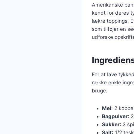
Amerikanske pand
kendt for deres t
lækre toppings. 
som tilføjer en sø
udforske opskrifte
Ingredien
For at lave tykk
række enkle ingre
bruge:
Mel
: 2 koppe
Bagpulver
: 
Sukker
: 2 sp
Salt
: 1/2 tes