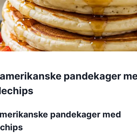
 amerikanske pandekager m
dechips
amerikanske pandekager med
chips