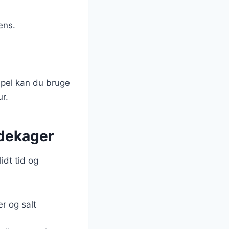
ens.
mpel kan du bruge
ur.
dekager
idt tid og
er og salt