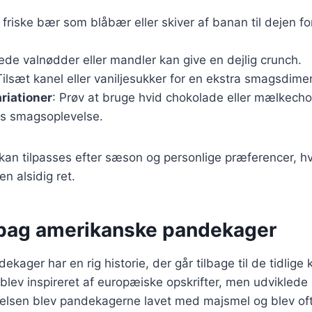
t friske bær som blåbær eller skiver af banan til dejen f
ede valnødder eller mandler kan give en dejlig crunch.
Tilsæt kanel eller vaniljesukker for en ekstra smagsdime
riationer
: Prøv at bruge hvid chokolade eller mælkecho
s smagsoplevelse.
 kan tilpasses efter sæson og personlige præferencer, hv
n alsidig ret.
 bag amerikanske pandekager
ager har en rig historie, der går tilbage til de tidlige k
lev inspireret af europæiske opskrifter, men udviklede si
ndelsen blev pandekagerne lavet med majsmel og blev of