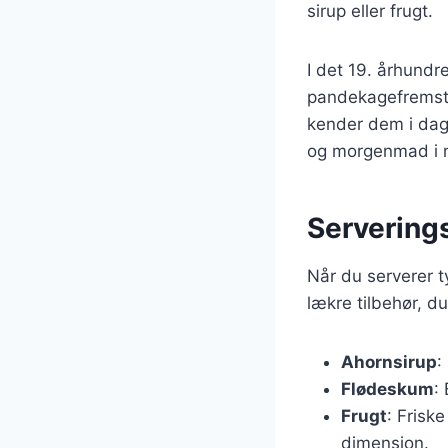
sirup eller frugt.
I det 19. århundr
pandekagefremstil
kender dem i dag
og morgenmad i 
Servering
Når du serverer 
lækre tilbehør, d
Ahornsirup
:
Flødeskum
:
Frugt
: Frisk
dimension.