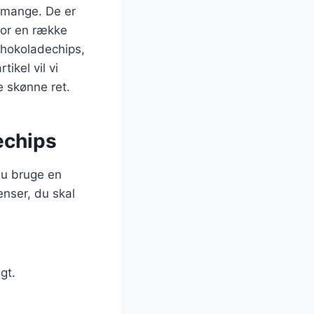
 mange. De er
for en række
chokoladechips,
ikel vil vi
ne skønne ret.
echips
du bruge en
enser, du skal
gt.