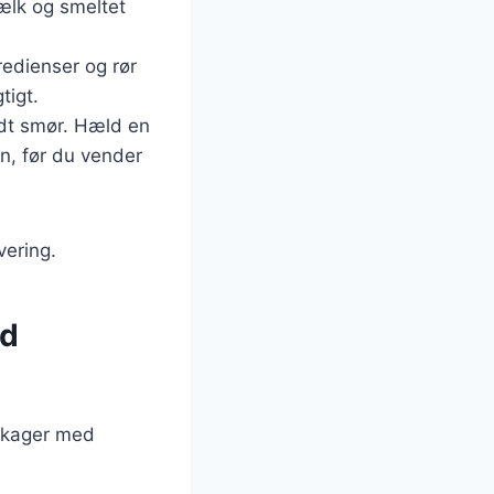
mælk og smeltet
redienser og rør
tigt.
idt smør. Hæld en
n, før du vender
vering.
ed
ekager med