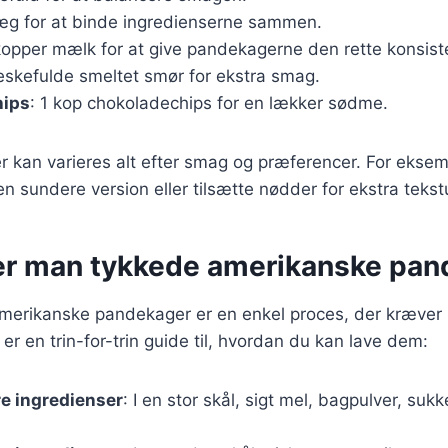
 æg for at binde ingredienserne sammen.
 kopper mælk for at give pandekagerne den rette konsist
seskefulde smeltet smør for ekstra smag.
hips
: 1 kop chokoladechips for en lækker sødme.
r kan varieres alt efter smag og præferencer. For ekse
en sundere version eller tilsætte nødder for ekstra tekst
er man tykkede amerikanske pan
merikanske pandekager er en enkel proces, der kræver l
er en trin-for-trin guide til, hvordan du kan lave dem:
re ingredienser
: I en stor skål, sigt mel, bagpulver, sukk