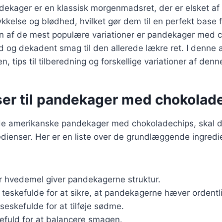
ekager er en klassisk morgenmadsret, der er elsket af
ykkelse og blødhed, hvilket gør dem til en perfekt base 
En af de mest populære variationer er pandekager med 
d og dekadent smag til den allerede lækre ret. I denne art
n, tips til tilberedning og forskellige variationer af den
ser til pandekager med chokolad
ede amerikanske pandekager med chokoladechips, skal 
dienser. Her er en liste over de grundlæggende ingredi
r hvedemel giver pandekagerne struktur.
2 teskefulde for at sikre, at pandekagerne hæver ordentli
iseskefulde for at tilføje sødme.
kefuld for at balancere smagen.