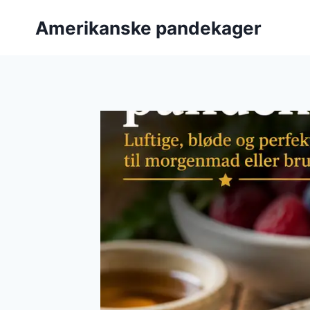
Fortsæt
Amerikanske pandekager
til
indhold