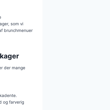
e
ager, som vi
 af brunchmenuer
ekager
er der mange
ekadente.
d og farverig