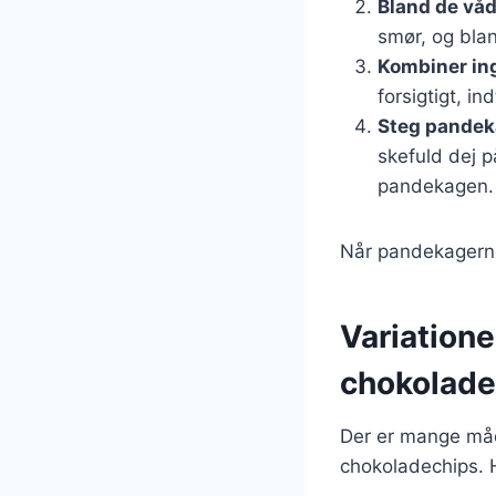
Bland de våd
smør, og bla
Kombiner in
forsigtigt, in
Steg pandek
skefuld dej p
pandekagen.
Når pandekagerne 
Variation
chokolade
Der er mange måd
chokoladechips. He