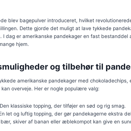
ede blev bagepulver introduceret, hvilket revolutionered
lingen. Dette gjorde det muligt at lave tykkede pandek
. I dag er amerikanske pandekager en fast bestanddel
mange hjem.
smuligheder og tilbehør til pand
tykkede amerikanske pandekager med chokoladechips, 
u kan overveje. Her er nogle populære valg:
 Den klassiske topping, der tilføjer en sød og rig smag.
 En let og luftig topping, der gør pandekagerne ekstra d
e bær, skiver af banan eller æblekompot kan give en sun