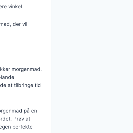
re vinkel.
mad, der vil
ækker morgenmad,
blande
e at tilbringe tid
morgenmad på en
ordet. Prøv at
 egen perfekte