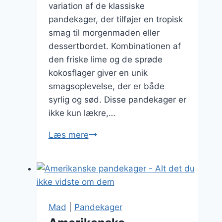
variation af de klassiske
pandekager, der tilføjer en tropisk
smag til morgenmaden eller
dessertbordet. Kombinationen af
den friske lime og de sprøde
kokosflager giver en unik
smagsoplevelse, der er både
syrlig og sød. Disse pandekager er
ikke kun lækre,…
Pandekager
Læs mere
med
lime
og
kokosflader
Mad
|
Pandekager