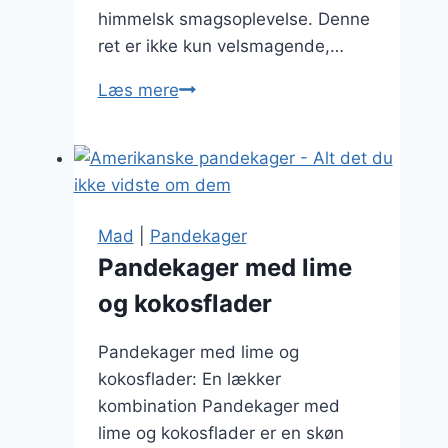
himmelsk smagsoplevelse. Denne
ret er ikke kun velsmagende,…
Pandekager
Læs mere
med
hindbær
og
flødeskum
på
Mad
|
Pandekager
toppen
Pandekager med lime
og kokosflader
Pandekager med lime og
kokosflader: En lækker
kombination Pandekager med
lime og kokosflader er en skøn