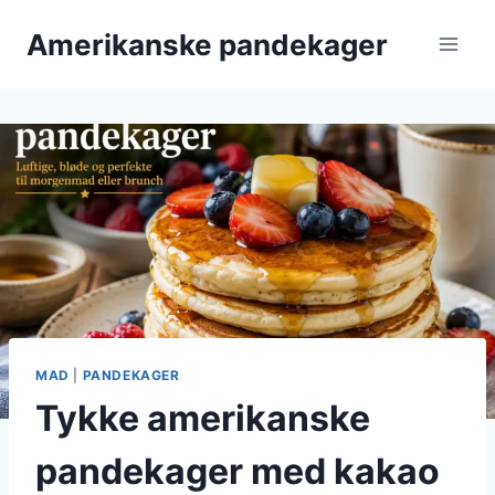
Fortsæt
Amerikanske pandekager
til
indhold
MAD
|
PANDEKAGER
Tykke amerikanske
pandekager med kakao