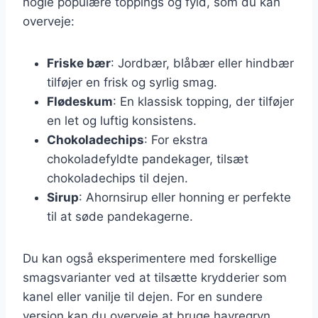
nogle populære toppings og fyld, som du kan
overveje:
Friske bær
: Jordbær, blåbær eller hindbær
tilføjer en frisk og syrlig smag.
Flødeskum
: En klassisk topping, der tilføjer
en let og luftig konsistens.
Chokoladechips
: For ekstra
chokoladefyldte pandekager, tilsæt
chokoladechips til dejen.
Sirup
: Ahornsirup eller honning er perfekte
til at søde pandekagerne.
Du kan også eksperimentere med forskellige
smagsvarianter ved at tilsætte krydderier som
kanel eller vanilje til dejen. For en sundere
version kan du overveje at bruge havregryn