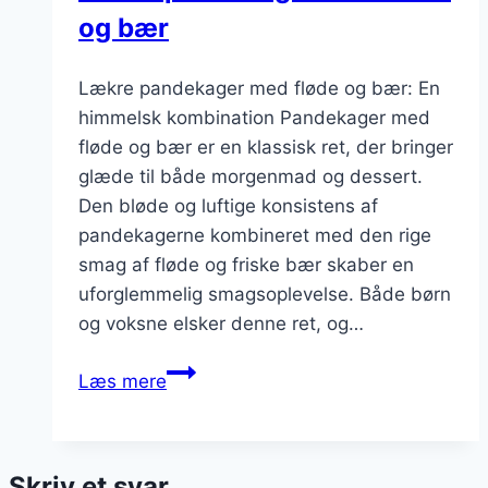
og bær
Lækre pandekager med fløde og bær: En
himmelsk kombination Pandekager med
fløde og bær er en klassisk ret, der bringer
glæde til både morgenmad og dessert.
Den bløde og luftige konsistens af
pandekagerne kombineret med den rige
smag af fløde og friske bær skaber en
uforglemmelig smagsoplevelse. Både børn
og voksne elsker denne ret, og…
Lækre
Læs mere
pandekager
med
fløde
Skriv et svar
og