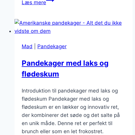
Læs mere
pandekager
fyldt
med
frugt
og
Mad
|
Pandekager
æblekompot
Pandekager med laks og
flødeskum
Introduktion til pandekager med laks og
flødeskum Pandekager med laks og
flødeskum er en lækker og innovativ ret,
der kombinerer det søde og det salte på
en unik måde. Denne ret er perfekt til
brunch eller som en let frokostret.