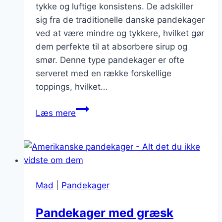
tykke og luftige konsistens. De adskiller
sig fra de traditionelle danske pandekager
ved at være mindre og tykkere, hvilket gør
dem perfekte til at absorbere sirup og
smør. Denne type pandekager er ofte
serveret med en række forskellige
toppings, hvilket…
Amerikanske
Læs mere
pandekager
med
chokoladechips:
En
sød
Mad
|
Pandekager
og
lækker
Pandekager med græsk
udgave