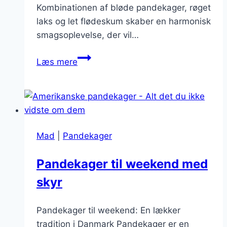
Kombinationen af bløde pandekager, røget
laks og let flødeskum skaber en harmonisk
smagsoplevelse, der vil…
Pandekager
Læs mere
med
laks
og
flødeskum
Mad
|
Pandekager
Pandekager til weekend med
skyr
Pandekager til weekend: En lækker
tradition i Danmark Pandekager er en