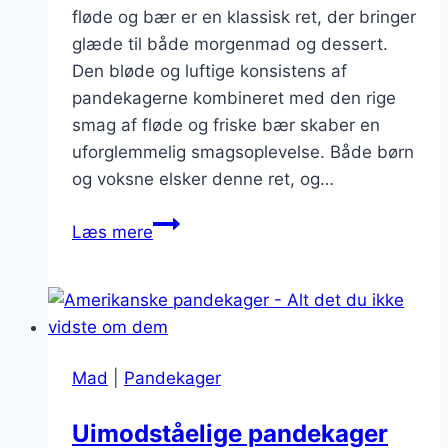
fløde og bær er en klassisk ret, der bringer
glæde til både morgenmad og dessert.
Den bløde og luftige konsistens af
pandekagerne kombineret med den rige
smag af fløde og friske bær skaber en
uforglemmelig smagsoplevelse. Både børn
og voksne elsker denne ret, og…
Lækre
Læs mere
pandekager
med
fløde
og
bær
Mad
|
Pandekager
Uimodståelige pandekager