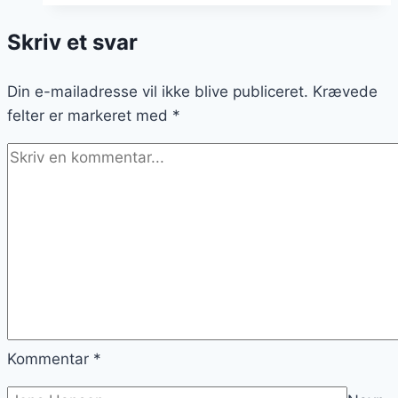
og
Skriv et svar
sukkerfri
sirup
Din e-mailadresse vil ikke blive publiceret.
Krævede
felter er markeret med
*
Kommentar
*