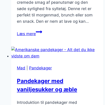
cremede smag af peanutsmør og den
søde syrlighed fra syltetøj. Denne ret er
perfekt til morgenmad, brunch eller som
en snack. Den er nem at lave og kan…
Pandekager
Læs mere
med
peanutsmør
og
syltetøj
Mad
|
Pandekager
Pandekager med
vaniljesukker og æble
Introduktion til pandekager med