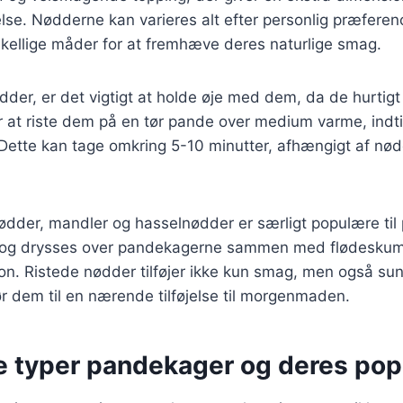
se. Nødderne kan varieres alt efter personlig præferen
skellige måder for at fremhæve deres naturlige smag.
dder, er det vigtigt at holde øje med dem, da de hurtig
at riste dem på en tør pande over medium varme, indtil
. Dette kan tage omkring 5-10 minutter, afhængigt af nø
dder, mandler og hasselnødder er særligt populære til
 og drysses over pandekagerne sammen med flødeskum e
n. Ristede nødder tilføjer ikke kun smag, men også sun
gør dem til en nærende tilføjelse til morgenmaden.
e typer pandekager og deres popu