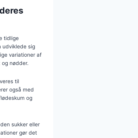
 deres
 tidlige
n udviklede sig
lige variationer af
 og nødder.
eres til
erer også med
 flødeskum og
den sukker eller
ationer gør det