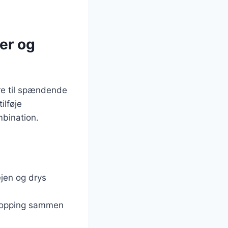
er og
øre til spændende
ilføje
mbination.
ejen og drys
 topping sammen