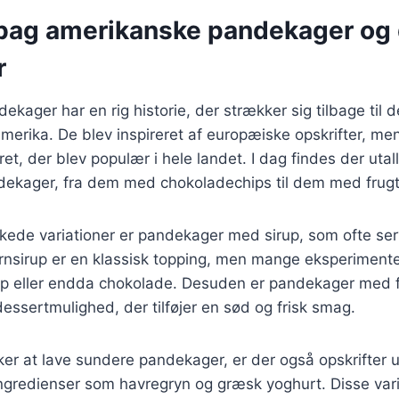
 bag amerikanske pandekager og
r
ager har en rig historie, der strækker sig tilbage til de
amerika. De blev inspireret af europæiske opskrifter, me
k ret, der blev populær i hele landet. I dag findes der utal
ekager, fra dem med chokoladechips til dem med frugt
kede variationer er pandekager med sirup, som ofte serv
sirup er en klassisk topping, men mange eksperiment
rup eller endda chokolade. Desuden er pandekager med
ssertmulighed, der tilføjer en sød og frisk smag.
er at lave sundere pandekager, er der også opskrifter u
ngredienser som havregryn og græsk yoghurt. Disse vari