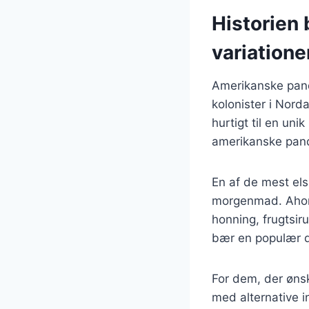
Historien
variatione
Amerikanske pandek
kolonister i Nord
hurtigt til en uni
amerikanske pand
En af de mest els
morgenmad. Ahorn
honning, frugtsi
bær en populær de
For dem, der ønsk
med alternative i