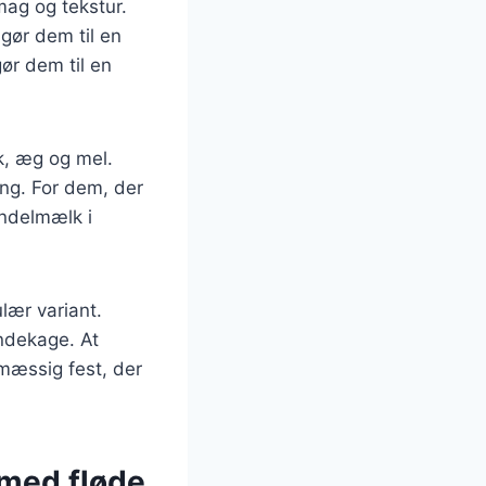
mag og tekstur.
gør dem til en
ør dem til en
k, æg og mel.
ing. For dem, der
andelmælk i
lær variant.
ndekage. At
mæssig fest, der
med fløde