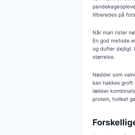
pandekageoplevel
tilberedes på for
Når man rister nø
En god metode er 
og dufter dejligt
størrelse.
Nødder som valnø
kan hakkes groft
lækker kombinatio
protein, hvilket 
Forskellig