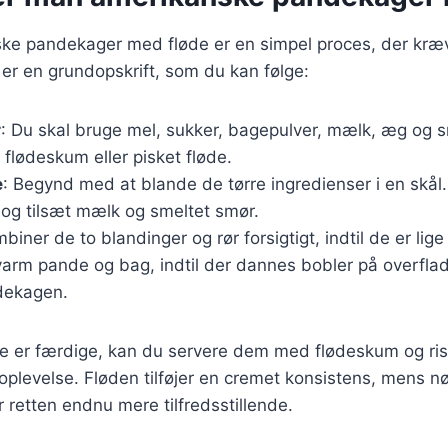
ske pandekager med fløde er en simpel proces, der kræv
 er en grundopskrift, som du kan følge:
r
: Du skal bruge mel, sukker, bagepulver, mælk, æg og s
flødeskum eller pisket fløde.
e
: Begynd med at blande de tørre ingredienser i en skål.
og tilsæt mælk og smeltet smør.
mbiner de to blandinger og rør forsigtigt, indtil de er li
varm pande og bag, indtil der dannes bobler på overfla
dekagen.
 er færdige, kan du servere dem med flødeskum og ris
oplevelse. Fløden tilføjer en cremet konsistens, mens n
 retten endnu mere tilfredsstillende.