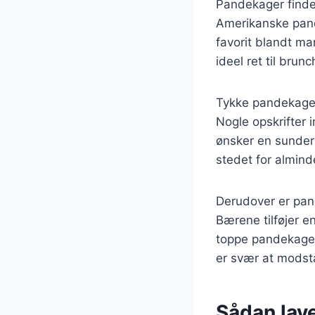
Pandekager findes
Amerikanske pande
favorit blandt ma
ideel ret til bru
Tykke pandekager
Nogle opskrifter 
ønsker en sunder
stedet for almin
Derudover er pan
Bærene tilføjer 
toppe pandekager
er svær at modst
Sådan lav