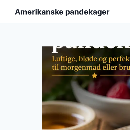
Fortsæt
Amerikanske pandekager
til
indhold