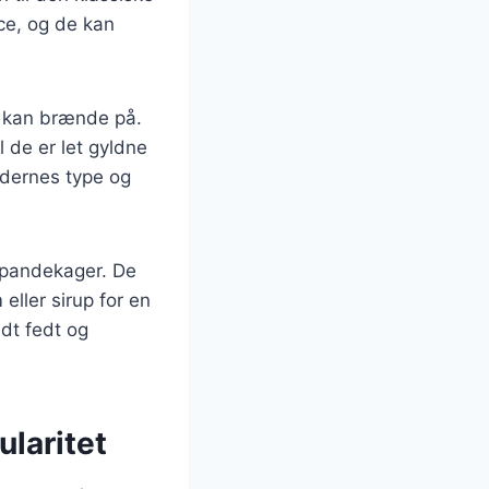
ce, og de kan
t kan brænde på.
 de er let gyldne
ddernes type og
 pandekager. De
ller sirup for en
dt fedt og
laritet