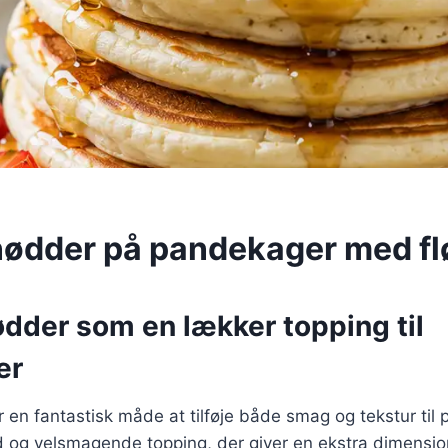
nødder på pandekager med f
ødder som en lækker topping til
er
 en fantastisk måde at tilføje både smag og tekstur til
 og velsmagende topping, der giver en ekstra dimension 