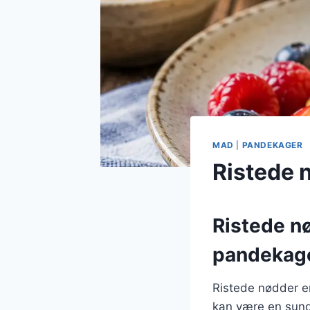
MAD
|
PANDEKAGER
Ristede 
Ristede n
pandekag
Ristede nødder er
kan være en sund