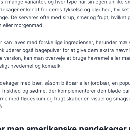
 i mange varianter, og hver type har sin egen unikke s
kager er kendt for deres tykkelse og blødhed, hvilket 
nge. De serveres ofte med sirup, smør og frugt, hvilket g
nch eller morgenmad.
 kan laves med forskellige ingredienser, herunder mæl
inkluderer også bagepulver for at give dem ekstra hævn
e version, kan man overveje at bruge havremel eller m
deligt hvedemel og komælk.
dekager med bær, såsom blåbær eller jordbær, en popu
en friskhed og sødme, der komplementerer den bløde pa
ne med flødeskum og frugt skaber en visuel og smags
å.
er man amerikanske pandekager 