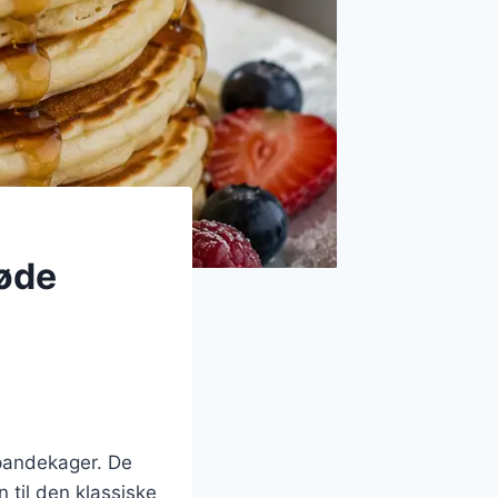
løde
 pandekager. De
til den klassiske