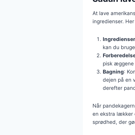
At lave amerikan
ingredienser. Her
Ingrediense
kan du bruge 
Forberedels
pisk æggene 
Bagning
: Ko
dejen på en 
derefter pan
Når pandekagerne
en ekstra lækker 
sprødhed, der gør