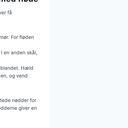
er få
mør. For fløden
 I en anden skål,
ge blandet. Hæld
den, og vend
tede nødder for
ødderne giver en