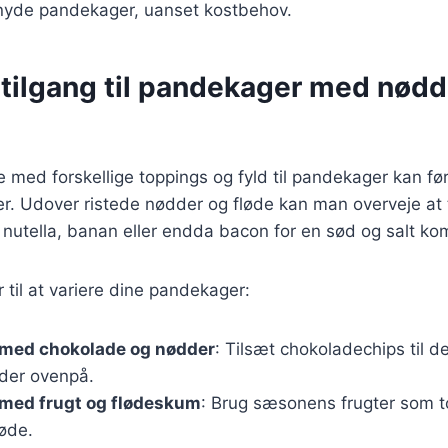
t nyde pandekager, uanset kostbehov.
 tilgang til pandekager med nødd
 med forskellige toppings og fyld til pandekager kan f
er. Udover ristede nødder og fløde kan man overveje at t
nutella, banan eller endda bacon for en sød og salt ko
 til at variere dine pandekager:
med chokolade og nødder
: Tilsæt chokoladechips til d
der ovenpå.
med frugt og flødeskum
: Brug sæsonens frugter som
løde.