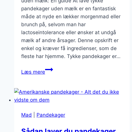
uden mælk: En guide At lave tykke
pandekager uden mælk er en fantastisk
måde at nyde en lækker morgenmad eller
brunch på, selvom man har
lactoseintolerance eller ønsker at undgå
mælk af andre årsager. Denne opskrift er
enkel og kræver få ingredienser, som de
fleste har hjemme. Tykke pandekager er…
Hvordan
Læs mere
man
laver
tykke
pandekager
uden
Mad
|
Pandekager
mælk
Sådan laver du pandekager