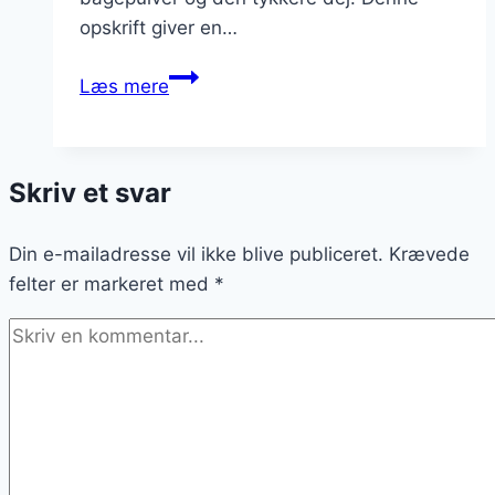
opskrift giver en…
Hvordan
Læs mere
laver
man
tykke
Skriv et svar
pandekager
Din e-mailadresse vil ikke blive publiceret.
Krævede
felter er markeret med
*