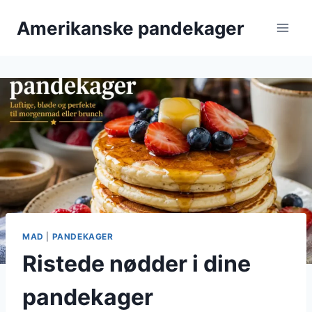
Fortsæt
Amerikanske pandekager
til
indhold
MAD
|
PANDEKAGER
Ristede nødder i dine
pandekager