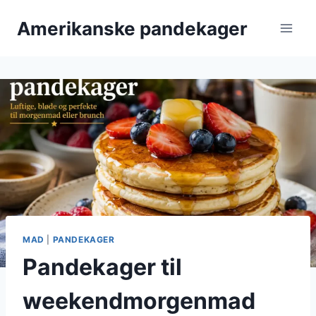
Fortsæt
Amerikanske pandekager
til
indhold
MAD
|
PANDEKAGER
Pandekager til
weekendmorgenmad